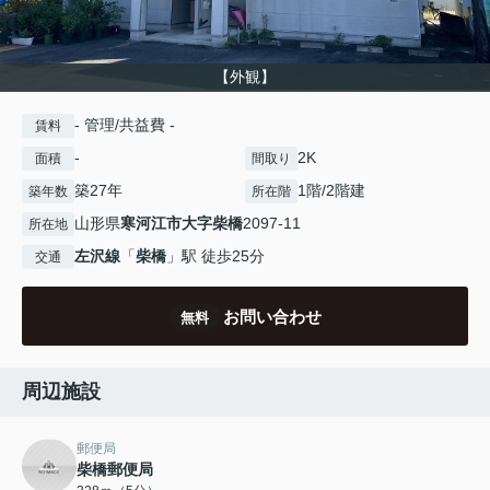
【外観】
- 管理/共益費 -
賃料
-
2K
面積
間取り
築27年
1階/2階建
築年数
所在階
山形県
寒河江市
大字柴橋
2097-11
所在地
左沢線
「
柴橋
」駅 徒歩25分
交通
お問い合わせ
無料
周辺施設
郵便局
柴橋郵便局