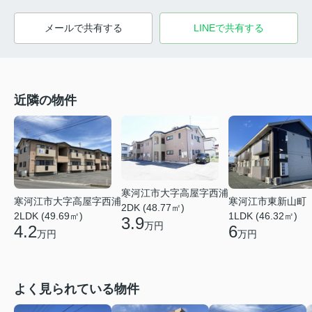
メールで共有する
LINEで共有する
近隣の物件
寒河江市大字高屋字西浦
寒河江市大字高屋字西浦
寒河江市東新山町
2DK (48.77㎡)
2LDK (49.69㎡)
1LDK (46.32㎡)
3.9
万円
4.2
6
万円
万円
よく見られている物件