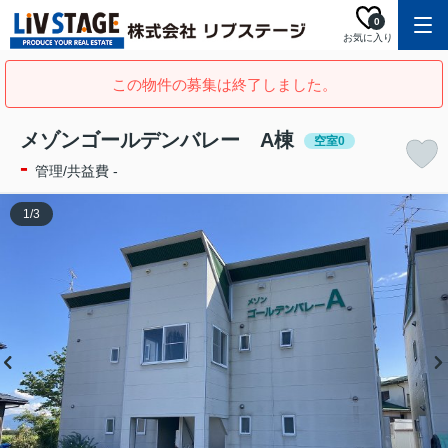
0
お気に入り
この物件の募集は終了しました。
メゾンゴールデンバレー A棟
空室0
-
管理/共益費 -
1
/
3