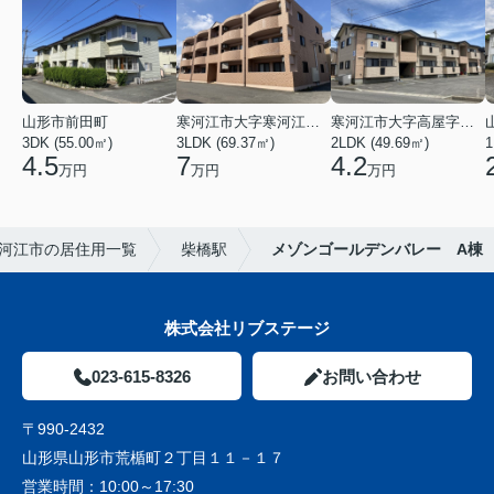
山形市前田町
寒河江市大字寒河江字鶴田
寒河江市大字高屋字西浦
3DK (55.00㎡)
3LDK (69.37㎡)
2LDK (49.69㎡)
1
4.5
7
4.2
万円
万円
万円
河江市の居住用一覧
柴橋駅
メゾンゴールデンバレー A棟
株式会社リブステージ
023-615-8326
お問い合わせ
〒990-2432
山形県山形市荒楯町２丁目１１－１７
営業時間：
10:00～17:30