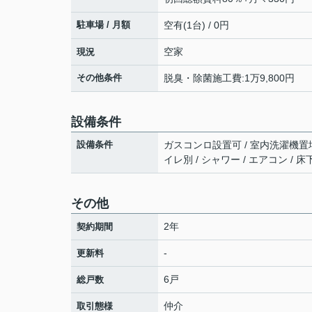
駐車場 / 月額
空有(1台) / 0円
空家
現況
その他条件
脱臭・除菌施工費:1万9,800円
設備条件
設備条件
ガスコンロ設置可 / 室内洗濯機置場 
イレ別 / シャワー / エアコン / 
その他
2年
契約期間
-
更新料
6戸
総戸数
仲介
取引態様