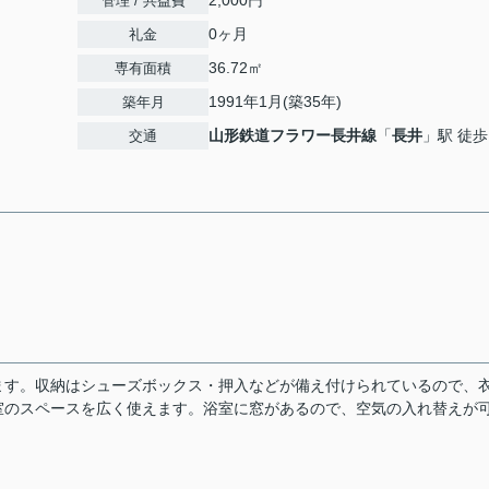
2,000円
管理 / 共益費
0ヶ月
礼金
36.72㎡
専有面積
1991年1月(築35年)
築年月
山形鉄道フラワー長井線
「
長井
」駅 徒歩
交通
ます。収納はシューズボックス・押入などが備え付けられているので、
室のスペースを広く使えます。浴室に窓があるので、空気の入れ替えが