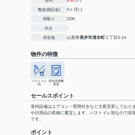
2.9
万円
賃料
0ヶ月(-)
敷金(保証金)
2DK
間取り
-
向き
山形県
長井市
清水町
２丁目3-14
所在地
物件の特徴
バストイレ
室内洗濯機
別
置場
セールスポイント
室内設備はエアコン・照明付きなど大変充実しており
や日用品の収納に重宝します。バストイレ別なので浴
です。
ポイント