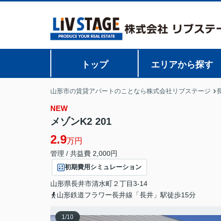
トップ
エリアから探す
山形市の賃貸アパートのことなら株式会社リブステージ
NEW
メゾンK2 201
2.9
万円
管理 / 共益費 2,000円
初期費用シミュレーション
山形県
長井市
清水町
２丁目3-14
山形鉄道フラワー長井線「長井」駅徒歩15分
1
/
10