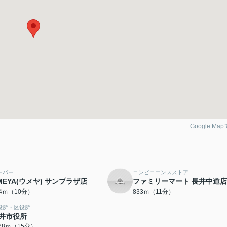
Google Ma
ーパー
コンビニエンスストア
MEYA(ウメヤ) サンプラザ店
ファミリーマート 長井中道店
84ｍ（10分）
833ｍ（11分）
役所・区役所
井市役所
178ｍ（15分）