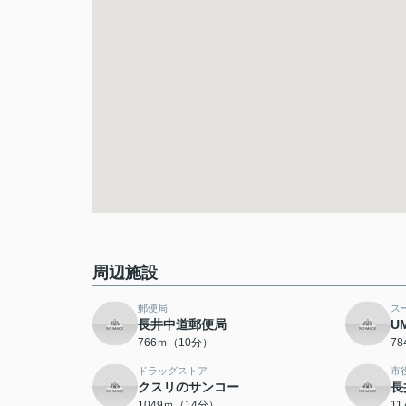
周辺施設
郵便局
ス
長井中道郵便局
U
766ｍ（10分）
7
ドラッグストア
市
クスリのサンコー
長
1049ｍ（14分）
1