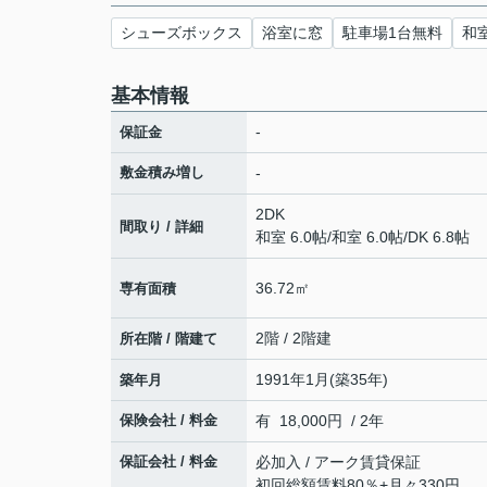
シューズボックス
浴室に窓
駐車場1台無料
和
基本情報
-
保証金
敷金積み増し
-
2DK
間取り / 詳細
和室 6.0帖
/
和室 6.0帖
/
DK 6.8帖
36.72㎡
専有面積
2階 / 2階建
所在階 / 階建て
1991年1月(築35年)
築年月
保険会社 / 料金
有 18,000円 / 2年
保証会社 / 料金
必加入 / アーク賃貸保証
初回総額賃料80％+月々330円