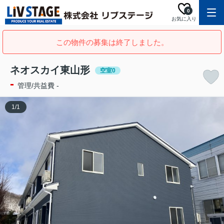
0
お気に入り
この物件の募集は終了しました。
ネオスカイ東山形
空室0
-
管理/共益費 -
1
/
1