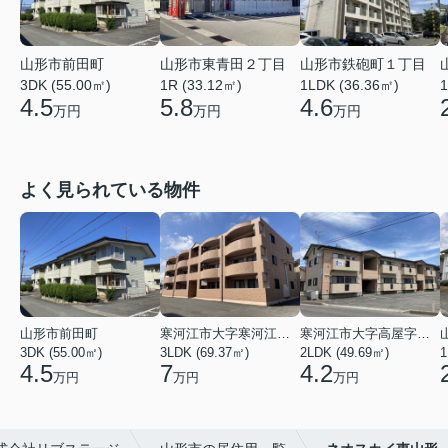
山形市鉄砲町１丁目
山形市前田町
山形市東青田２丁目
1LDK (36.36㎡)
3DK (55.00㎡)
1R (33.12㎡)
1
4.6
4.5
5.8
万円
万円
万円
よく見られている物件
山形市前田町
寒河江市大字寒河江字鶴田
寒河江市大字高屋字西浦
3DK (55.00㎡)
3LDK (69.37㎡)
2LDK (49.69㎡)
1
4.5
7
4.2
万円
万円
万円