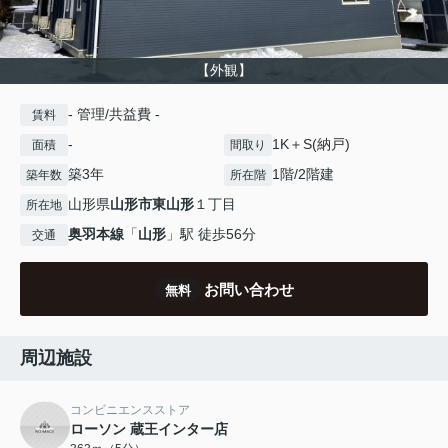
【外観】
- 管理/共益費 -
賃料
-
1K＋S(納戸)
面積
間取り
築3年
1階/2階建
築年数
所在階
山形県
山形市
東山形
１丁目
所在地
奥羽本線
「
山形
」駅 徒歩56分
交通
お問い合わせ
無料
周辺施設
コンビニエンスストア
ローソン 蔵王インター店