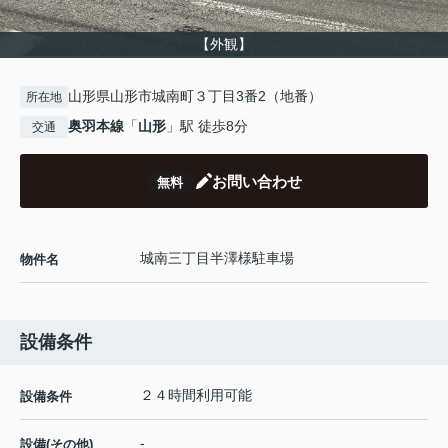
【外観】
山形県山形市城南町３丁目3番2（地番）
所在地
奥羽本線
「
山形
」駅 徒歩8分
交通
お問い合わせ
無料
城南三丁目半澤様駐車場
物件名
設備条件
２４時間利用可能
設備条件
-
設備(その他)