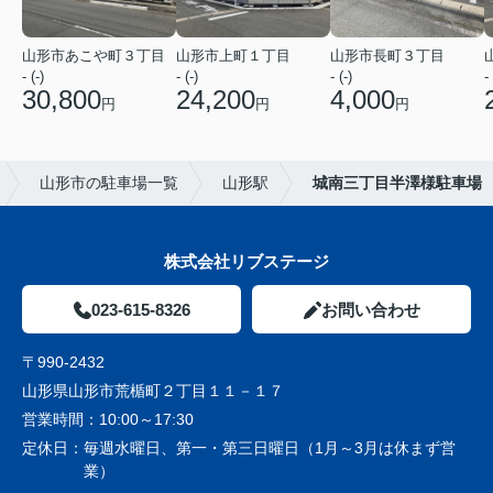
山形市あこや町３丁目
山形市上町１丁目
山形市長町３丁目
- (-)
- (-)
- (-)
- 
30,800
24,200
4,000
円
円
円
山形市の駐車場一覧
山形駅
城南三丁目半澤様駐車場
株式会社リブステージ
023-615-8326
お問い合わせ
〒990-2432
山形県山形市荒楯町２丁目１１－１７
営業時間：
10:00～17:30
定休日：
毎週水曜日、第一・第三日曜日（1月～3月は休まず営
業）