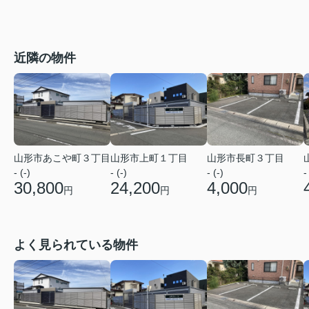
近隣の物件
山形市あこや町３丁目
山形市上町１丁目
山形市長町３丁目
- (-)
- (-)
- (-)
-
30,800
24,200
4,000
円
円
円
よく見られている物件