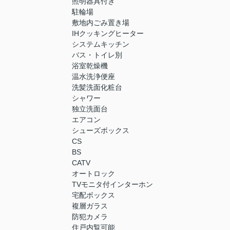
照明器具付き
駐輪場
敷地内ごみ置き場
IHクッキングヒーター
システムキッチン
バス・トイレ別
浴室乾燥機
温水洗浄便座
洗髪洗面化粧台
シャワー
独立洗面台
エアコン
シューズボックス
CS
BS
CATV
オートロック
TVモニタ付インターホン
宅配ボックス
複層ガラス
防犯カメラ
住戸内覧可能