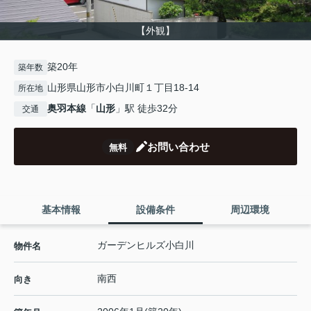
【外観】
築20年
築年数
山形県山形市小白川町１丁目18-14
所在地
奥羽本線
「
山形
」駅 徒歩32分
交通
お問い合わせ
無料
基本情報
設備条件
周辺環境
ガーデンヒルズ小白川
物件名
南西
向き