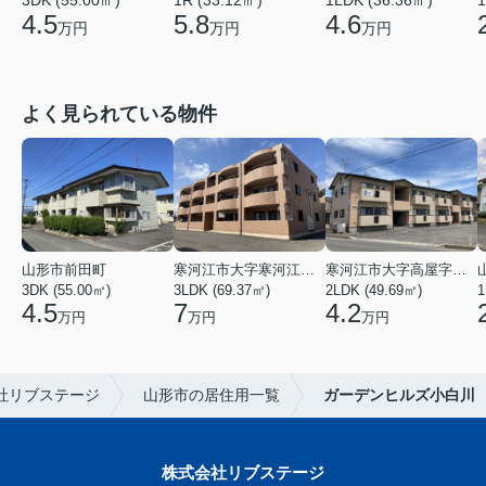
1LDK (36.36㎡)
3DK (55.00㎡)
1R (33.12㎡)
1
4.6
4.5
5.8
万円
万円
万円
よく見られている物件
山形市前田町
寒河江市大字寒河江字鶴田
寒河江市大字高屋字西浦
3DK (55.00㎡)
3LDK (69.37㎡)
2LDK (49.69㎡)
1
4.5
7
4.2
万円
万円
万円
社リブステージ
山形市の居住用一覧
ガーデンヒルズ小白川
株式会社リブステージ