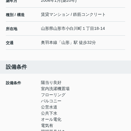
2006年1月(築20年)
築年月
賃貸マンション / 鉄筋コンクリート
種別 / 構造
山形県
山形市
小白川町
１丁目18-14
所在地
奥羽本線
「
山形
」駅 徒歩32分
交通
設備条件
陽当り良好
設備条件
室内洗濯機置場
フローリング
バルコニー
公営水道
公共下水
オール電化
電気有