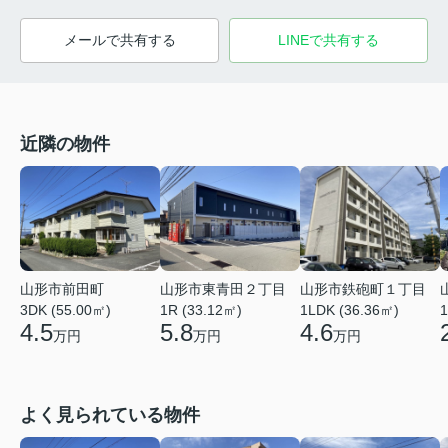
メールで共有する
LINEで共有する
近隣の物件
山形市鉄砲町１丁目
山形市前田町
山形市東青田２丁目
1LDK (36.36㎡)
3DK (55.00㎡)
1R (33.12㎡)
1
4.6
4.5
5.8
万円
万円
万円
よく見られている物件