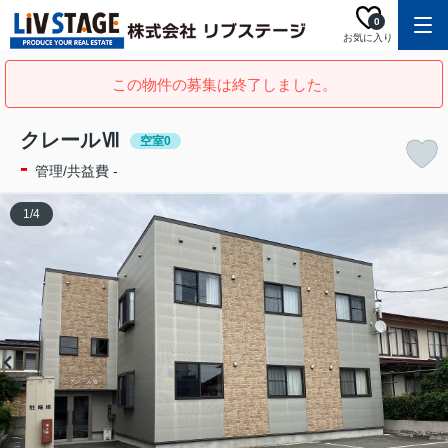
0
お気に入り
この物件の募集は終了しました。
クレールⅦ
空室0
-
管理/共益費 -
1
/
4