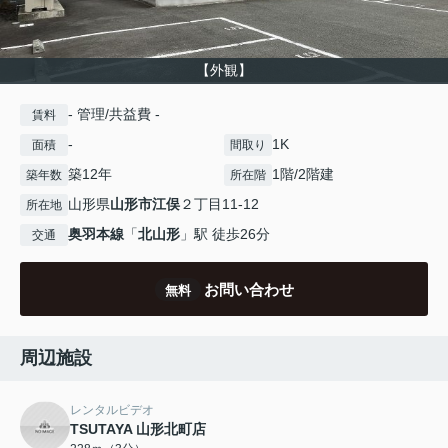
【外観】
- 管理/共益費 -
賃料
-
1K
面積
間取り
築12年
1階/2階建
築年数
所在階
山形県
山形市
江俣
２丁目11-12
所在地
奥羽本線
「
北山形
」駅 徒歩26分
交通
お問い合わせ
無料
周辺施設
レンタルビデオ
TSUTAYA 山形北町店