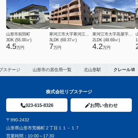
山形市前田町
寒河江市大字寒河江字鶴田
寒河江市大字高屋字西浦
3DK (55.00㎡)
3LDK (69.37㎡)
2LDK (49.69㎡)
1
4.5
7
4.2
万円
万円
万円
ブステージ
山形市の居住用一覧
北山形駅
クレールⅦ
株式会社リブステージ
023-615-8326
お問い合わせ
〒990-2432
山形県山形市荒楯町２丁目１１－１７
営業時間：
10:00～17:30