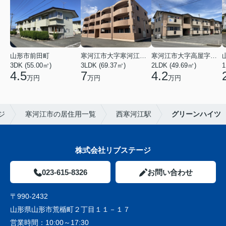
山形市前田町
寒河江市大字寒河江字鶴田
寒河江市大字高屋字西浦
3DK (55.00㎡)
3LDK (69.37㎡)
2LDK (49.69㎡)
1
4.5
7
4.2
万円
万円
万円
ジ
寒河江市の居住用一覧
西寒河江駅
グリーンハイツ
株式会社リブステージ
023-615-8326
お問い合わせ
〒990-2432
山形県山形市荒楯町２丁目１１－１７
営業時間：
10:00～17:30