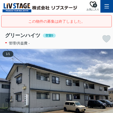
0
お気に入り
この物件の募集は終了しました。
グリーンハイツ
空室0
-
管理/共益費 -
1
/
1