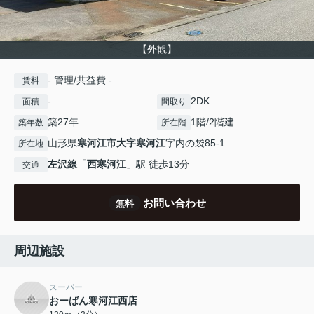
【外観】
- 管理/共益費 -
賃料
-
2DK
面積
間取り
築27年
1階/2階建
築年数
所在階
山形県
寒河江市
大字寒河江
字内の袋85-1
所在地
左沢線
「
西寒河江
」駅 徒歩13分
交通
お問い合わせ
無料
周辺施設
スーパー
おーばん寒河江西店