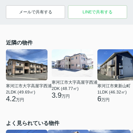
メールで共有する
LINEで共有する
近隣の物件
寒河江市大字高屋字西浦
寒河江市大字高屋字西浦
寒河江市東新山町
2DK (48.77㎡)
2LDK (49.69㎡)
1LDK (46.32㎡)
3.9
万円
4.2
6
万円
万円
よく見られている物件