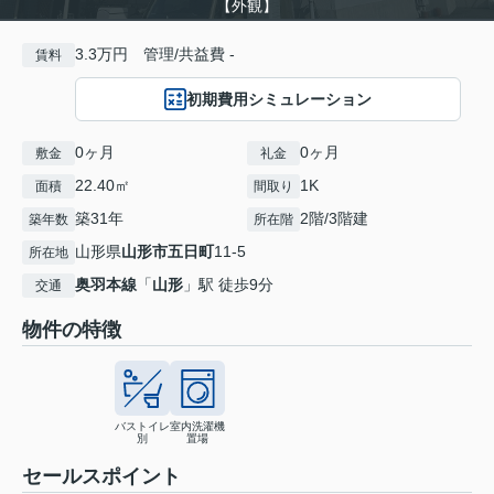
【外観】
3.3万円 管理/共益費 -
賃料
初期費用シミュレーション
0ヶ月
0ヶ月
敷金
礼金
22.40㎡
1K
面積
間取り
築31年
2階/3階建
築年数
所在階
山形県
山形市
五日町
11-5
所在地
奥羽本線
「
山形
」駅 徒歩9分
交通
物件の特徴
バストイレ
室内洗濯機
別
置場
セールスポイント