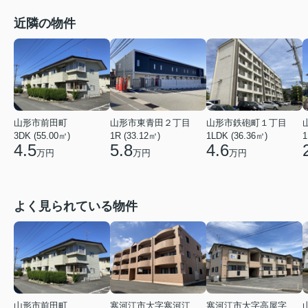
近隣の物件
山形市鉄砲町１丁目
山形市前田町
山形市東青田２丁目
1LDK (36.36㎡)
3DK (55.00㎡)
1R (33.12㎡)
1
4.6
4.5
5.8
万円
万円
万円
よく見られている物件
山形市前田町
寒河江市大字寒河江字鶴田
寒河江市大字高屋字西浦