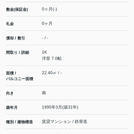
0ヶ月(-)
敷金(保証金)
0ヶ月
礼金
- / -
償却 / 敷引
1K
間取り / 詳細
洋室 7.0帖
22.40㎡ / -
面積 /
バルコニー面積
南
向き
1995年3月(築31年)
築年月
賃貸マンション / 鉄骨造
種別 / 建物構造