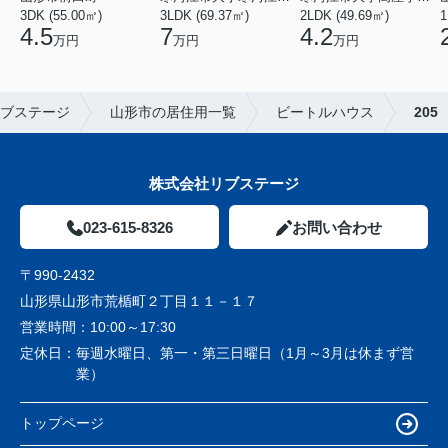
3DK (55.00㎡)
3LDK (69.37㎡)
2LDK (49.69㎡)
1
4.5
7
4.2
万円
万円
万円
ブステージ
山形市の居住用一覧
ビートルハウス
205
株式会社リブステージ
023-615-8326
お問い合わせ
〒990-2432
山形県山形市荒楯町２丁目１１－１７
営業時間：
10:00～17:30
定休日：
毎週水曜日、第一・第三日曜日（1月～3月は休まず営
業）
トップページ