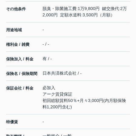
脱臭・除菌施工費:1万9,800円 鍵交換代:2万
その他条件
2,000円 定額水道料:3,500円（月額）
-
用途地域
- / -
権利金 / 雑費
有 / -
保険加入 / 料金
日本共済株式会社 / -
保険名 / 保険期間
必加入
保証会社 / 料金
アーク賃貸保証
初回総額賃料50％+月々3,000円(内月額保険
料1,200円含む)
-
特優賃
一般媒介 / 一般