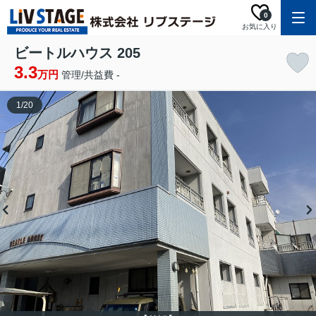
0
お気に入り
ビートルハウス 205
3.3
万円
管理/共益費 -
1
/
20