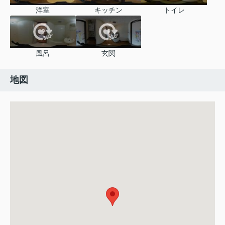
洋室
キッチン
トイレ
風呂
玄関
地図