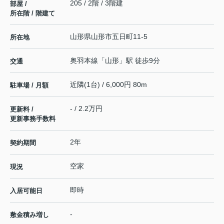
205 / 2階 / 3階建
部屋 /
所在階 / 階建て
山形県
山形市
五日町
11-5
所在地
奥羽本線
「
山形
」駅 徒歩9分
交通
近隣(1台) / 6,000円 80m
駐車場 / 月額
- / 2.2万円
更新料 /
更新事務手数料
2年
契約期間
空家
現況
即時
入居可能日
-
敷金積み増し