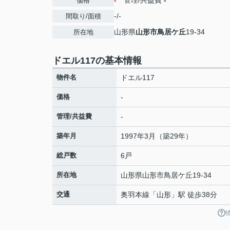
-
管理/共益費
-
価格
-/-
間取り/面積
山形県
山形市
鳥居ケ丘
19-34
所在地
ドエル117の基本情報
物件名
ドエル117
価格
-
管理/共益費
-
築年月
1997年3月（築29年）
総戸数
6戸
所在地
山形県
山形市
鳥居ケ丘
19-34
交通
奥羽本線
「
山形
」駅 徒歩38分