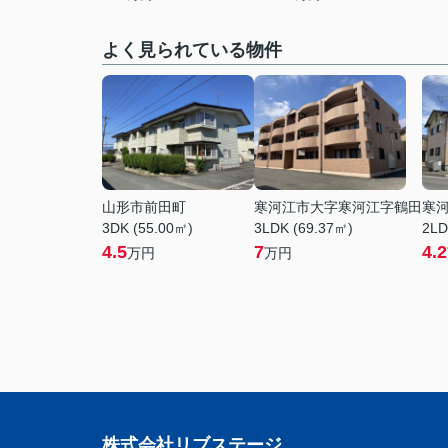
よく見られている物件
山形市前田町
寒河江市大字寒河江字鶴田
寒
3DK (55.00㎡)
3LDK (69.37㎡)
2LD
4.5
7
4.2
万円
万円
株式会社リブステージ