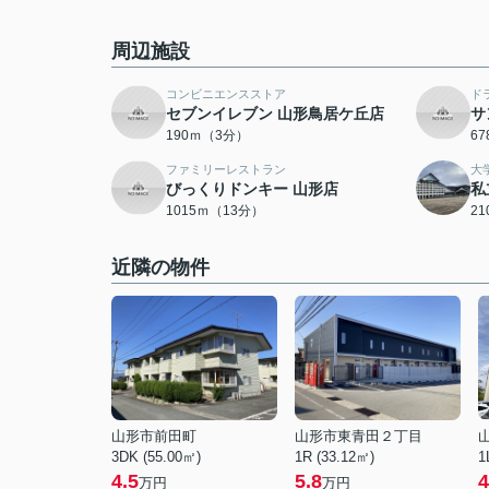
周辺施設
コンビニエンスストア
ド
セブンイレブン 山形鳥居ケ丘店
サ
190ｍ（3分）
6
ファミリーレストラン
大
びっくりドンキー 山形店
私
1015ｍ（13分）
2
近隣の物件
山形市前田町
山形市東青田２丁目
3DK (55.00㎡)
1R (33.12㎡)
1
4.5
5.8
4
万円
万円