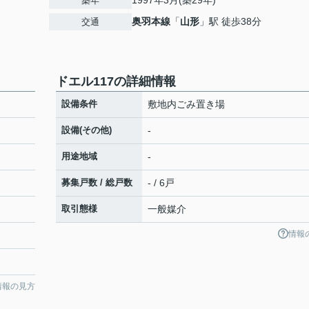
1997年3月(築29年)
築年
奥羽本線
「
山形
」駅 徒歩38分
交通
ドエル117の詳細情報
設備条件
敷地内ごみ置き場
設備(その他)
-
用途地域
-
募集戸数 / 総戸数
- / 6戸
取引態様
一般媒介
情報
情報の見方