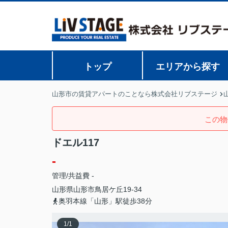
トップ
エリアから探す
山形市の賃貸アパートのことなら株式会社リブステージ
この物
ドエル117
-
管理/共益費 -
山形県
山形市
鳥居ケ丘
19-34
奥羽本線「山形」駅徒歩38分
1
/
1