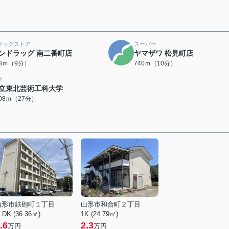
ラッグストア
スーパー
ンドラッグ 南二番町店
ヤマザワ 松見町店
78ｍ（9分）
740ｍ（10分）
学
立東北芸術工科大学
108ｍ（27分）
山形市鉄砲町１丁目
山形市和合町２丁目
LDK (36.36㎡)
1K (24.79㎡)
.6
2.3
万円
万円