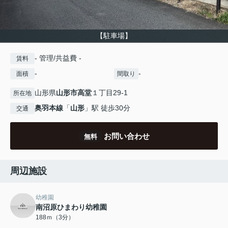
【駐車場】
- 管理/共益費 -
賃料
-
-
面積
間取り
山形県
山形市
高堂
１丁目29-1
所在地
奥羽本線
「
山形
」駅 徒歩30分
交通
お問い合わせ
無料
周辺施設
幼稚園
南沼原ひまわり幼稚園
188ｍ（3分）