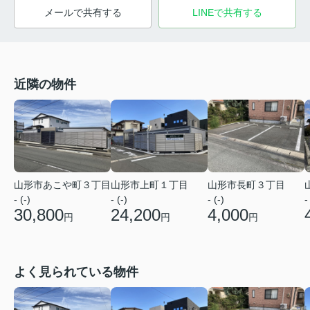
メールで共有する
LINEで共有する
近隣の物件
山形市あこや町３丁目
山形市上町１丁目
山形市長町３丁目
- (-)
- (-)
- (-)
-
30,800
24,200
4,000
円
円
円
よく見られている物件