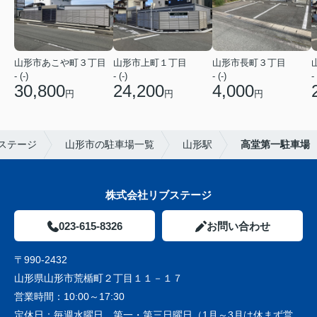
山形市あこや町３丁目
山形市上町１丁目
山形市長町３丁目
- (-)
- (-)
- (-)
- 
30,800
24,200
4,000
円
円
円
ステージ
山形市の駐車場一覧
山形駅
高堂第一駐車場
株式会社リブステージ
023-615-8326
お問い合わせ
〒990-2432
山形県山形市荒楯町２丁目１１－１７
営業時間：
10:00～17:30
定休日：
毎週水曜日、第一・第三日曜日（1月～3月は休まず営