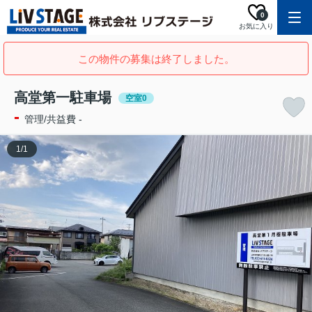
0
お気に入り
この物件の募集は終了しました。
高堂第一駐車場
空室0
-
管理/共益費 -
1
/
1