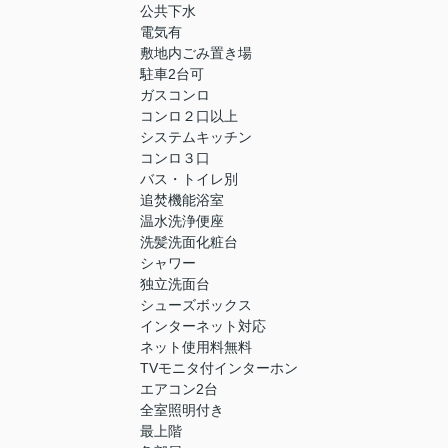
公共下水
電気有
敷地内ごみ置き場
駐車2台可
ガスコンロ
コンロ２口以上
システムキッチン
コンロ３口
バス・トイレ別
追焚機能浴室
温水洗浄便座
洗髪洗面化粧台
シャワー
独立洗面台
シューズボックス
インターネット対応
ネット使用料無料
TVモニタ付インターホン
エアコン2台
全室照明付き
最上階