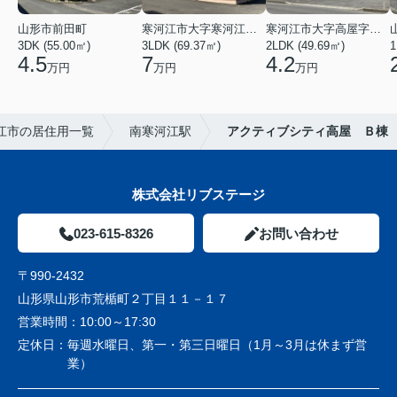
山形市前田町
寒河江市大字寒河江字鶴田
寒河江市大字高屋字西浦
3DK (55.00㎡)
3LDK (69.37㎡)
2LDK (49.69㎡)
1
4.5
7
4.2
万円
万円
万円
江市の居住用一覧
南寒河江駅
アクティブシティ高屋 Ｂ棟
株式会社リブステージ
023-615-8326
お問い合わせ
〒990-2432
山形県山形市荒楯町２丁目１１－１７
営業時間：
10:00～17:30
定休日：
毎週水曜日、第一・第三日曜日（1月～3月は休まず営
業）