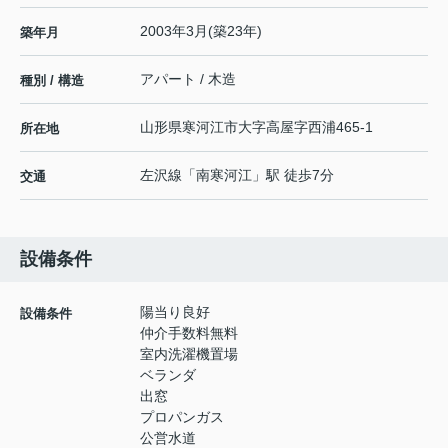
2003年3月(築23年)
築年月
アパート / 木造
種別 / 構造
山形県
寒河江市
大字高屋
字西浦465-1
所在地
左沢線
「
南寒河江
」駅 徒歩7分
交通
設備条件
陽当り良好
設備条件
仲介手数料無料
室内洗濯機置場
ベランダ
出窓
プロパンガス
公営水道