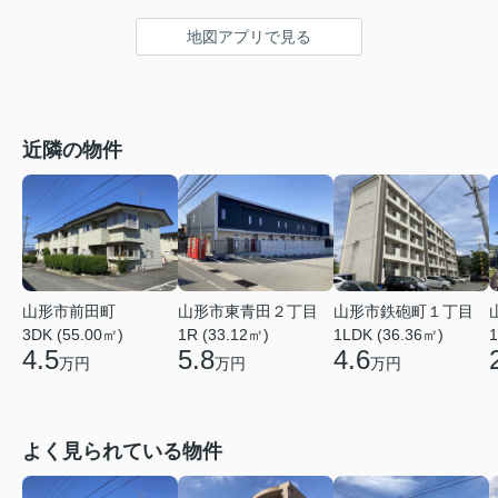
地図アプリで見る
近隣の物件
山形市鉄砲町１丁目
山形市前田町
山形市東青田２丁目
1LDK (36.36㎡)
3DK (55.00㎡)
1R (33.12㎡)
1
4.6
4.5
5.8
万円
万円
万円
よく見られている物件