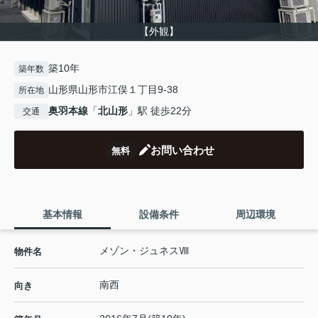
【外観】
築10年
築年数
山形県山形市江俣１丁目9-38
所在地
奥羽本線
「
北山形
」駅 徒歩22分
交通
お問い合わせ
無料
基本情報
設備条件
周辺環境
メゾン・ジュネスⅧ
物件名
南西
向き