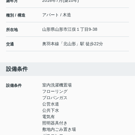
2016年7月(築10年)
築年月
アパート / 木造
種別 / 構造
山形県
山形市
江俣
１丁目9-38
所在地
奥羽本線
「
北山形
」駅 徒歩22分
交通
設備条件
室内洗濯機置場
設備条件
フローリング
プロパンガス
公営水道
公共下水
電気有
照明器具付き
敷地内ごみ置き場