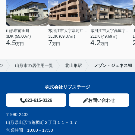
山形市前田町
寒河江市大字寒河江字鶴田
寒河江市大字高屋字西浦
3DK (55.00㎡)
3LDK (69.37㎡)
2LDK (49.69㎡)
1
4.5
7
4.2
万円
万円
万円
ジ
山形市の居住用一覧
北山形駅
メゾン・ジュネスⅧ
株式会社リブステージ
023-615-8326
お問い合わせ
〒990-2432
山形県山形市荒楯町２丁目１１－１７
営業時間：
10:00～17:30