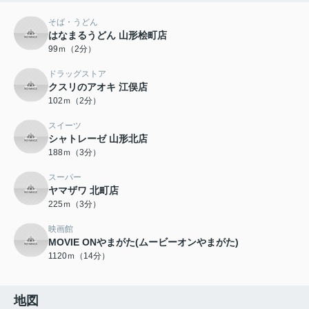
そば・うどん
はなまるうどん 山形桧町店
99ｍ（2分）
ドラッグストア
クスリのアオキ 江俣店
102ｍ（2分）
スイーツ
シャトレーゼ 山形北店
188ｍ（3分）
スーパー
ヤマザワ 北町店
225ｍ（3分）
映画館
MOVIE ONやまがた(ムービーオンやまがた)
1120ｍ（14分）
地図