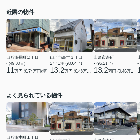
近隣の物件
山形市長町２丁目
山形市高堂２丁目
山形市寿町
- (49.00㎡)
27.41坪 (90.64㎡)
- (95.21㎡)
-
11
13.2
13.2
万円 (
0.74
万円/坪)
万円 (
0.48
万円/坪)
万円 (
0.46
万円/坪)
よく見られている物件
山形市本町１丁目