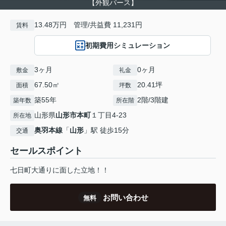
【外観パース】
13.48万円 管理/共益費 11,231円
賃料
初期費用シミュレーション
3ヶ月
0ヶ月
敷金
礼金
67.50㎡
20.41坪
面積
坪数
築55年
2階/3階建
築年数
所在階
山形県
山形市
本町
１丁目4-23
所在地
奥羽本線
「
山形
」駅 徒歩15分
交通
セールスポイント
七日町大通りに面した立地！！
お問い合わせ
無料