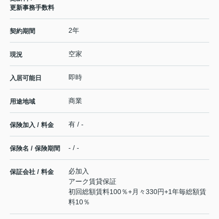
更新事務手数料
2年
契約期間
空家
現況
即時
入居可能日
商業
用途地域
有 / -
保険加入 / 料金
- / -
保険名 / 保険期間
必加入
保証会社 / 料金
アーク賃貸保証
初回総額賃料100％+月々330円+1年毎総額賃
料10％