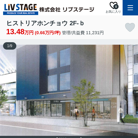
0
お気に入り
ヒストリアホンチョウ 2F-ｂ
13.48
万円
(0.66万円/坪)
管理/共益費 11,231円
1
/
9