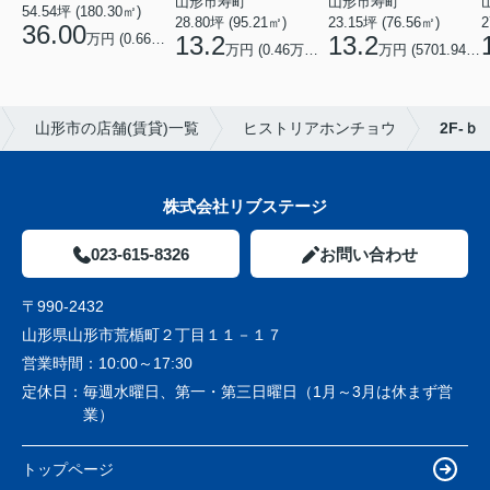
山形市寿町
山形市寿町
54.54坪 (180.30㎡)
28.80坪 (95.21㎡)
23.15坪 (76.56㎡)
2
36.00
万円 (0.66万円/坪)
13.2
13.2
万円 (0.46万円/坪)
万円 (5701.94円/坪)
山形市の店舗(賃貸)一覧
ヒストリアホンチョウ
2F-ｂ
株式会社リブステージ
023-615-8326
お問い合わせ
〒990-2432
山形県山形市荒楯町２丁目１１－１７
営業時間：
10:00～17:30
定休日：
毎週水曜日、第一・第三日曜日（1月～3月は休まず営
業）
トップページ