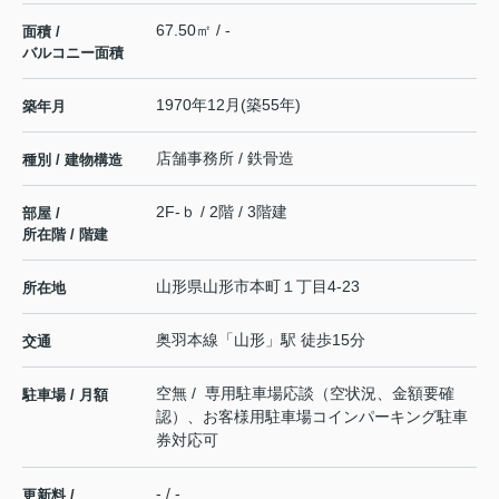
67.50㎡ / -
面積 /
バルコニー面積
1970年12月(築55年)
築年月
店舗事務所 / 鉄骨造
種別 / 建物構造
2F-ｂ / 2階 / 3階建
部屋 /
所在階 / 階建
山形県
山形市
本町
１丁目4-23
所在地
奥羽本線
「
山形
」駅 徒歩15分
交通
空無 / 専用駐車場応談（空状況、金額要確
駐車場 / 月額
認）、お客様用駐車場コインパーキング駐車
券対応可
- / -
更新料 /