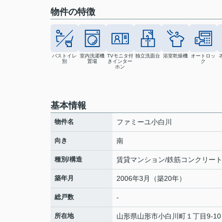
物件の特徴
バストイレ
室内洗濯機
TVモニタ付
独立洗面台
浴室乾燥機
オートロッ
別
置場
きインター
ク
ホン
基本情報
物件名
ファミーユ小白川
向き
南
種別/構造
賃貸マンション/鉄筋コンクリー
築年月
2006年3月（築20年）
総戸数
-
所在地
山形県
山形市
小白川町
１丁目9-10