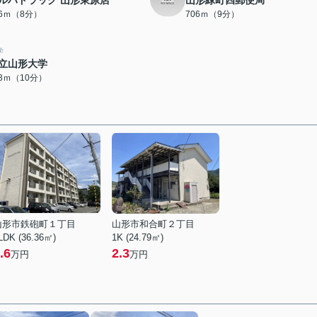
ルハドラッグ 山形東原店
山形緑町四郵便局
96ｍ（8分）
706ｍ（9分）
学
立山形大学
73ｍ（10分）
山形市鉄砲町１丁目
山形市和合町２丁目
LDK (36.36㎡)
1K (24.79㎡)
.6
2.3
万円
万円