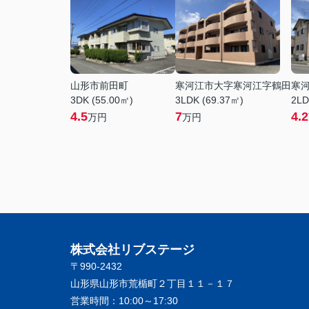
山形市前田町
寒河江市大字寒河江字鶴田
寒
3DK (55.00㎡)
3LDK (69.37㎡)
2LD
4.5
7
4.2
万円
万円
株式会社リブステージ
〒990-2432
山形県山形市荒楯町２丁目１１－１７
営業時間：
10:00～17:30