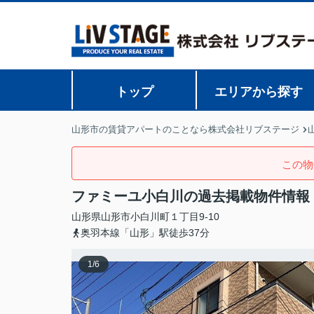
トップ
エリアから探す
山形市の賃貸アパートのことなら株式会社リブステージ
この物
ファミーユ小白川の過去掲載物件情報
山形県
山形市
小白川町
１丁目9-10
奥羽本線「山形」駅徒歩37分
1
/
6