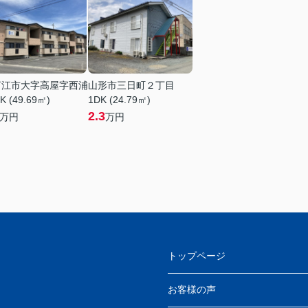
河江市大字高屋字西浦
山形市三日町２丁目
K (49.69㎡)
1DK (24.79㎡)
2.3
万円
万円
トップページ
お客様の声