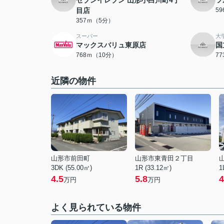
セブンイレブン 山形小白川町4丁
ツ
目店
5
357ｍ（5分）
スーパー
大
マックスバリュ東原店
国
768ｍ（10分）
7
近隣の物件
山形市前田町
山形市東青田２丁目
3DK (55.00㎡)
1R (33.12㎡)
1
4.5
5.8
4
万円
万円
よく見られている物件