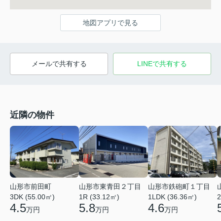
地図アプリで見る
メールで共有する
LINEで共有する
近隣の物件
山形市鉄砲町１丁目
山形市前田町
山形市東青田２丁目
1LDK (36.36㎡)
3DK (55.00㎡)
1R (33.12㎡)
2
4.6
4.5
5.8
万円
万円
万円