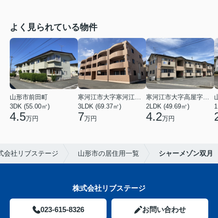
よく見られている物件
山形市前田町
寒河江市大字寒河江字鶴田
寒河江市大字高屋字西浦
3DK (55.00㎡)
3LDK (69.37㎡)
2LDK (49.69㎡)
1
4.5
7
4.2
万円
万円
万円
式会社リブステージ
山形市の居住用一覧
シャーメゾン双月
株式会社リブステージ
023-615-8326
お問い合わせ