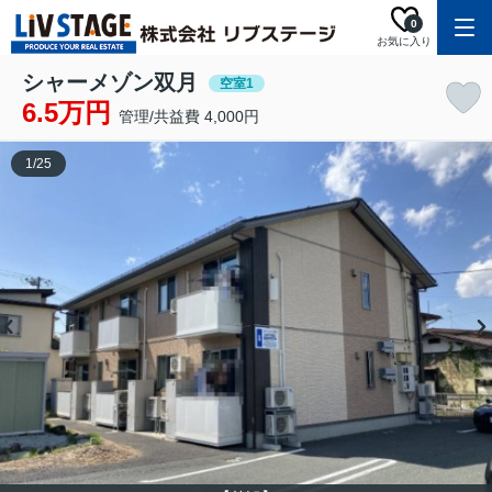
0
お気に入り
シャーメゾン双月
空室1
6.5万円
管理/共益費 4,000円
1
/
25