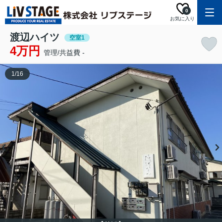
0
お気に入り
渡辺ハイツ
空室1
4万円
管理/共益費 -
1
/
16