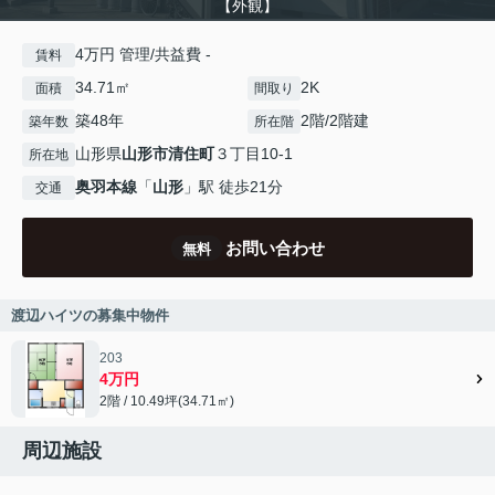
【外観】
4万円 管理/共益費 -
賃料
34.71㎡
2K
面積
間取り
築48年
2階/2階建
築年数
所在階
山形県
山形市
清住町
３丁目10-1
所在地
奥羽本線
「
山形
」駅 徒歩21分
交通
お問い合わせ
無料
渡辺ハイツの募集中物件
203
4万円
2階 / 10.49坪(34.71㎡)
周辺施設