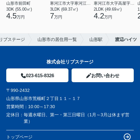
山形市前田町
寒河江市大字寒河江字鶴田
寒河江市大字高屋字西浦
3DK (55.00㎡)
3LDK (69.37㎡)
2LDK (49.69㎡)
1
4.5
7
4.2
万円
万円
万円
リブステージ
山形市の居住用一覧
山形駅
渡辺ハイツ
株式会社リブステージ
023-615-8326
お問い合わせ
〒990-2432
山形県山形市荒楯町２丁目１１－１７
営業時間：
10:00～17:30
定休日：
毎週水曜日、第一・第三日曜日（1月～3月は休まず営
業）
トップページ