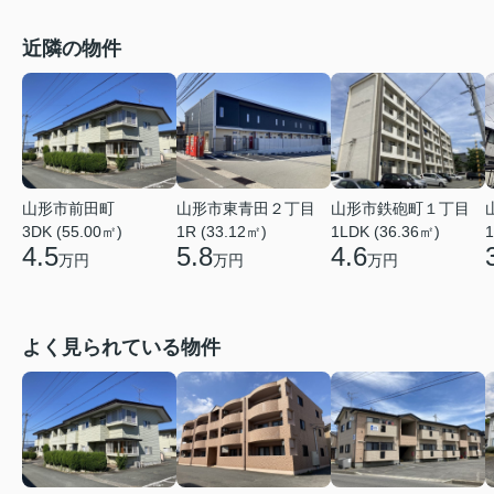
近隣の物件
山形市鉄砲町１丁目
山形市前田町
山形市東青田２丁目
1LDK (36.36㎡)
3DK (55.00㎡)
1R (33.12㎡)
1
4.6
4.5
5.8
万円
万円
万円
よく見られている物件