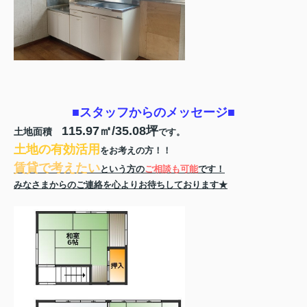
■スタッフからのメッセージ■
115.97㎡/35.08坪
土地面積
です。
土地の有効活用
をお考えの方！！
賃貸で考えたい
という方の
ご相談も可能
です！
みなさまからのご連絡を心よりお待ちしております★