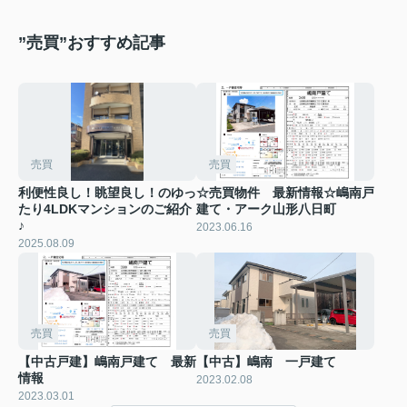
”売買”おすすめ記事
売買
売買
利便性良し！眺望良し！のゆっ
☆売買物件 最新情報☆嶋南戸
たり4LDKマンションのご紹介
建て・アーク山形八日町
♪
2023.06.16
2025.08.09
売買
売買
【中古戸建】嶋南戸建て 最新
【中古】嶋南 一戸建て
情報
2023.02.08
2023.03.01