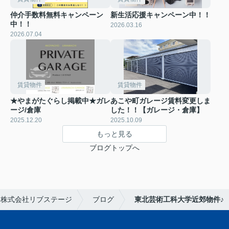
仲介手数料無料キャンペーン
新生活応援キャンペーン中！！
中！！
2026.03.16
2026.07.04
賃貸物件
賃貸物件
★やまがたぐらし掲載中★ガレ
あこや町ガレージ賃料変更しま
ージ/倉庫
した！！【ガレージ・倉庫】
2025.12.20
2025.10.09
もっと見る
ブログトップへ
ら株式会社リブステージ
ブログ
東北芸術工科大学近郊物件♪