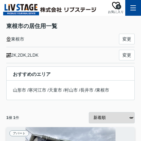
0
お気に入り
東根市の居住用一覧
東根市
変更
2K,2DK,2LDK
変更
おすすめのエリア
山形市
/
寒河江市
/
天童市
/
村山市
/
長井市
/
東根市
1
棟
1
件
アパート