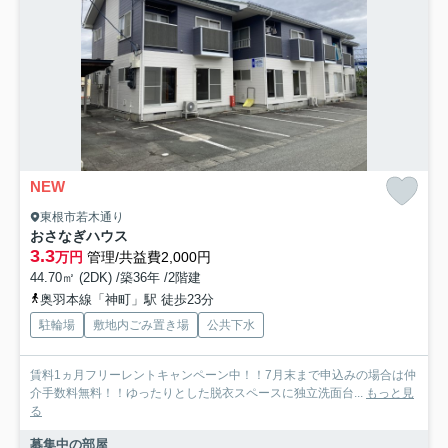
NEW
東根市若木通り
おさなぎハウス
3.3
万円
管理/共益費2,000円
44.70㎡ (2DK) /築36年 /2階建
奥羽本線「神町」駅 徒歩23分
駐輪場
敷地内ごみ置き場
公共下水
賃料1ヵ月フリーレントキャンペーン中！！7月末まで申込みの場合は仲
介手数料無料！！ゆったりとした脱衣スペースに独立洗面台...
もっと見
る
募集中の部屋