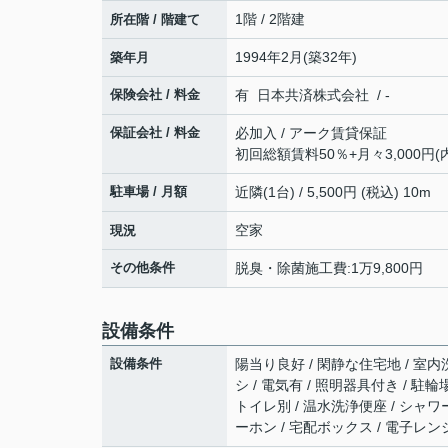
1階 / 2階建
所在階 / 階建て
1994年2月(築32年)
築年月
保険会社 / 料金
有 日本共済株式会社 / -
保証会社 / 料金
必加入 / アーク賃貸保証
初回総額賃料50％+月々3,000円(
駐車場 / 月額
近隣(1台) / 5,500円 (税込) 10m
空家
現況
その他条件
脱臭・除菌施工費:1万9,800円
設備条件
設備条件
陽当り良好 / 閑静な住宅地 / 室内洗
シ / 電気有 / 照明器具付き / 駐
トイレ別 / 温水洗浄便座 / シャワ
ーホン / 宅配ボックス / 電子レンジ