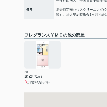
一般社団法人 全国賃貸不動産管
備考
退去時定額ハウスクリーニング代4
談）、法人契約時敷金1ヶ月礼金
フレグランスＹＭＯの他の部屋
205
1K (24.71㎡)
3
万円(
0.4
万円/坪)