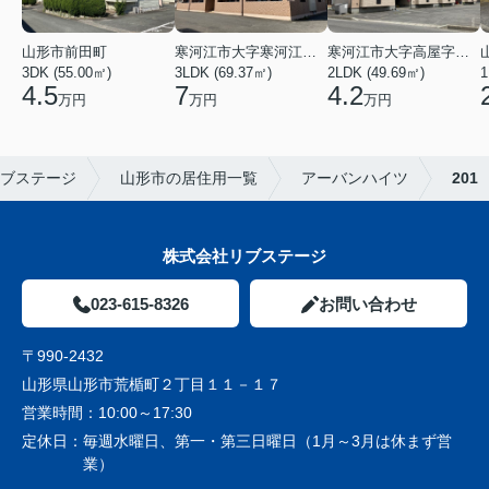
山形市前田町
寒河江市大字寒河江字鶴田
寒河江市大字高屋字西浦
3DK (55.00㎡)
3LDK (69.37㎡)
2LDK (49.69㎡)
1
4.5
7
4.2
万円
万円
万円
ブステージ
山形市の居住用一覧
アーバンハイツ
201
株式会社リブステージ
023-615-8326
お問い合わせ
〒990-2432
山形県山形市荒楯町２丁目１１－１７
営業時間：
10:00～17:30
定休日：
毎週水曜日、第一・第三日曜日（1月～3月は休まず営
業）