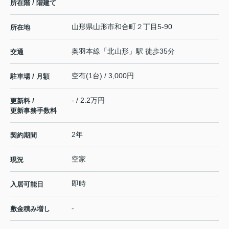
所在階 / 階建て
山形県
山形市
和合町
２丁目5-90
所在地
奥羽本線
「
北山形
」駅 徒歩35分
交通
空有(1台) / 3,000円
駐車場 / 月額
- / 2.2万円
更新料 /
更新事務手数料
2年
契約期間
空家
現況
即時
入居可能日
-
敷金積み増し