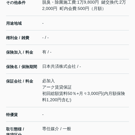
脱臭・除菌施工費:1万9,800円 鍵交換代:2万
その他条件
2,000円 町内会費:500円（月額）
-
用途地域
- / -
権利金 / 雑費
有 / -
保険加入 / 料金
日本共済株式会社 / -
保険名 / 保険期間
必加入
保証会社 / 料金
アーク賃貸保証
初回総額賃料50％+月々3,000円(内月額保険
料1,200円含む)
-
特優賃
専任媒介 / 一般
取引態様 /
賃貸区分