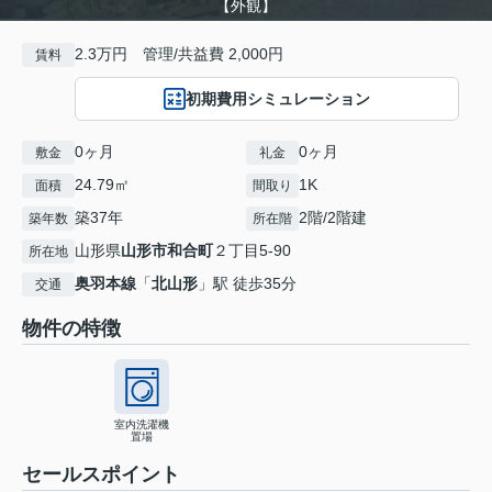
【外観】
2.3万円 管理/共益費 2,000円
賃料
初期費用シミュレーション
0ヶ月
0ヶ月
敷金
礼金
24.79㎡
1K
面積
間取り
築37年
2階/2階建
築年数
所在階
山形県
山形市
和合町
２丁目5-90
所在地
奥羽本線
「
北山形
」駅 徒歩35分
交通
物件の特徴
室内洗濯機
置場
セールスポイント