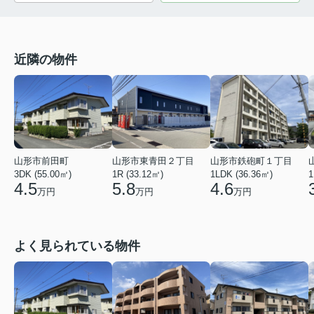
近隣の物件
山形市鉄砲町１丁目
山形市前田町
山形市東青田２丁目
1LDK (36.36㎡)
1
3DK (55.00㎡)
1R (33.12㎡)
4.6
4.5
5.8
万円
万円
万円
よく見られている物件