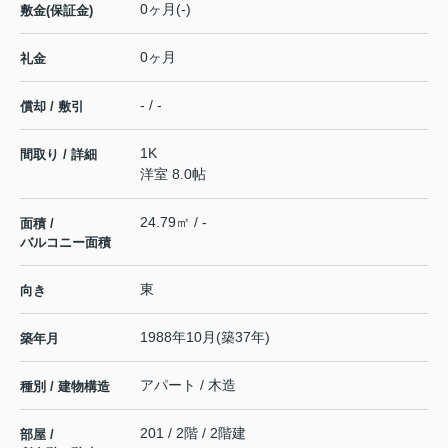
0ヶ月(-)
敷金(保証金)
0ヶ月
礼金
- / -
償却 / 敷引
1K
間取り / 詳細
洋室 8.0帖
24.79㎡ / -
面積 /
バルコニー面積
東
向き
1988年10月(築37年)
築年月
アパート / 木造
種別 / 建物構造
201 / 2階 / 2階建
部屋 /