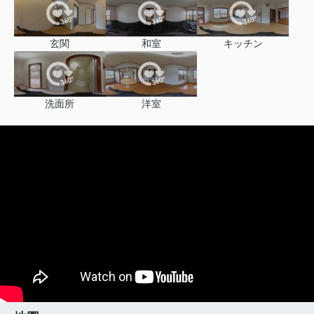
玄関
和室
キッチン
洗面所
洋室