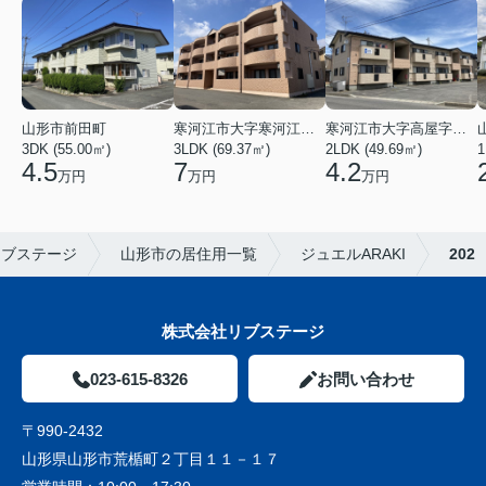
山形市前田町
寒河江市大字寒河江字鶴田
寒河江市大字高屋字西浦
3DK (55.00㎡)
3LDK (69.37㎡)
2LDK (49.69㎡)
1
4.5
7
4.2
万円
万円
万円
リブステージ
山形市の居住用一覧
ジュエルARAKI
202
株式会社リブステージ
023-615-8326
お問い合わせ
〒990-2432
山形県山形市荒楯町２丁目１１－１７