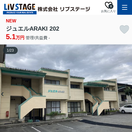
0
お気に入り
NEW
ジュエルARAKI 202
5.1
万円
管理/共益費 -
1
/
23