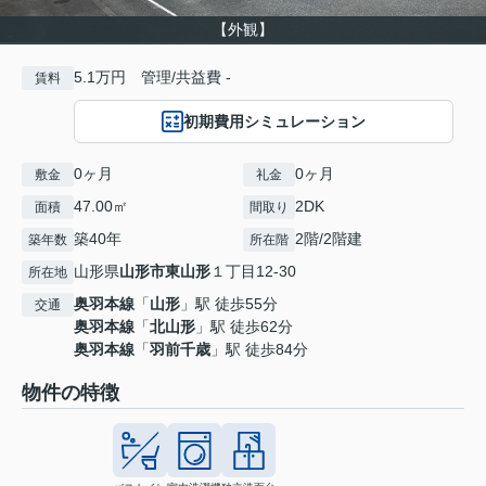
【外観】
5.1万円 管理/共益費 -
賃料
初期費用シミュレーション
0ヶ月
0ヶ月
敷金
礼金
47.00㎡
2DK
面積
間取り
築40年
2階/2階建
築年数
所在階
山形県
山形市
東山形
１丁目12-30
所在地
奥羽本線
「
山形
」駅 徒歩55分
交通
奥羽本線
「
北山形
」駅 徒歩62分
奥羽本線
「
羽前千歳
」駅 徒歩84分
物件の特徴