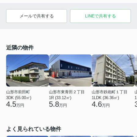
メールで共有する
LINEで共有する
近隣の物件
山形市鉄砲町１丁目
山形市前田町
山形市東青田２丁目
1LDK (36.36㎡)
1
3DK (55.00㎡)
1R (33.12㎡)
4.6
4.5
5.8
万円
万円
万円
よく見られている物件