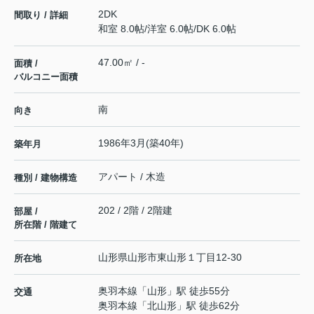
2DK
間取り / 詳細
和室 8.0帖
/
洋室 6.0帖
/
DK 6.0帖
47.00㎡ / -
面積 /
バルコニー面積
南
向き
1986年3月(築40年)
築年月
アパート / 木造
種別 / 建物構造
202 / 2階 / 2階建
部屋 /
所在階 / 階建て
山形県
山形市
東山形
１丁目12-30
所在地
奥羽本線
「
山形
」駅 徒歩55分
交通
奥羽本線
「
北山形
」駅 徒歩62分