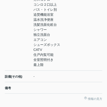
コンロ２口以上
バス・トイレ別
追焚機能浴室
温水洗浄便座
洗髪洗面化粧台
シャワー
独立洗面台
エアコン
シューズボックス
CATV
住戸内覧可能
全室照明付き
最上階
-
設備(その他)
備考
情報の見方