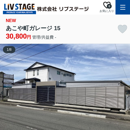
0
お気に入り
NEW
あこや町ガレージ 15
30,800
円
管理/共益費 -
1
/
8