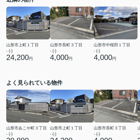
山形市上町１丁目
山形市長町３丁目
山形市中桜田１丁目
- (-)
- (-)
- (-)
24,200
4,000
4,000
円
円
円
よく見られている物件
山形市あこや町３丁目
山形市上町１丁目
山形市長町３丁目
- (-)
- (-)
- (-)
- 