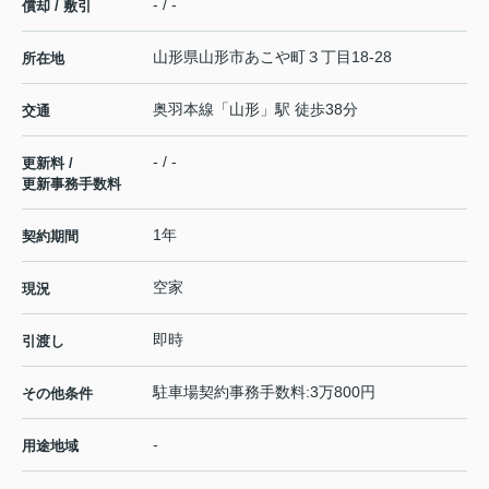
- / -
償却 / 敷引
山形県
山形市
あこや町
３丁目18-28
所在地
奥羽本線
「
山形
」駅 徒歩38分
交通
- / -
更新料 /
更新事務手数料
1年
契約期間
空家
現況
即時
引渡し
駐車場契約事務手数料:3万800円
その他条件
-
用途地域