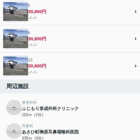
5
30,800円
- / - / -
6
30,800円
- / - / -
13
30,800円
- / - / -
周辺施設
整形外科
ふじもり形成外科クリニック
110ｍ（2分）
耳鼻科
あさひ町榊原耳鼻咽喉科医院
335ｍ（5分）