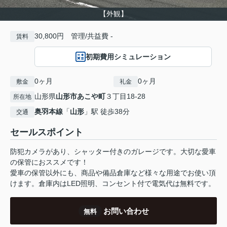
【外観】
30,800円 管理/共益費 -
賃料
初期費用シミュレーション
0ヶ月
0ヶ月
敷金
礼金
山形県
山形市
あこや町
３丁目18-28
所在地
奥羽本線
「
山形
」駅 徒歩38分
交通
セールスポイント
防犯カメラがあり、シャッター付きのガレージです。大切な愛車
の保管におススメです！
愛車の保管以外にも、商品や備品倉庫など様々な用途でお使い頂
けます。倉庫内はLED照明、コンセント付で電気代は無料です。
お問い合わせ
無料