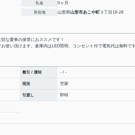
0ヶ月
礼金
山形県
山形市
あこや町
３丁目18-28
所在地
大切な愛車の保管におススメです！
お使い頂けます。倉庫内はLED照明、コンセント付で電気代は無料で
- / -
敷引 / 償却
空家
現況
即時
引渡し