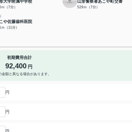
形大学附属中学校
山形警察署あこや町交番
20ｍ（7分）
529ｍ（7分）
科
こや佐藤歯科医院
41ｍ（11分）
初期費用合計
92,400
円
の金額と異なる場合があります。
円
円
円