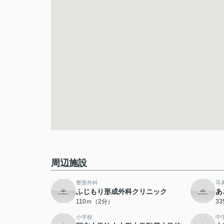
周辺施設
整形外科
耳
ふじもり形成外科クリニック
あ
110ｍ（2分）
3
小学校
中