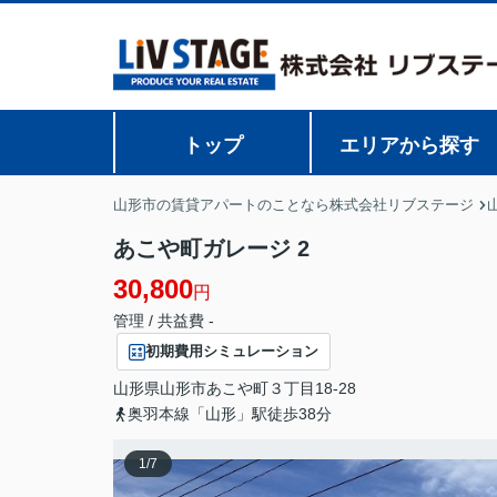
トップ
エリアから探す
山形市の賃貸アパートのことなら株式会社リブステージ
あこや町ガレージ 2
30,800
円
管理 / 共益費 -
初期費用シミュレーション
山形県
山形市
あこや町
３丁目18-28
奥羽本線「山形」駅徒歩38分
1
/
7