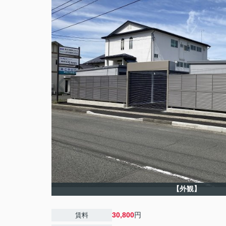
【外観】
30,800
円
賃料