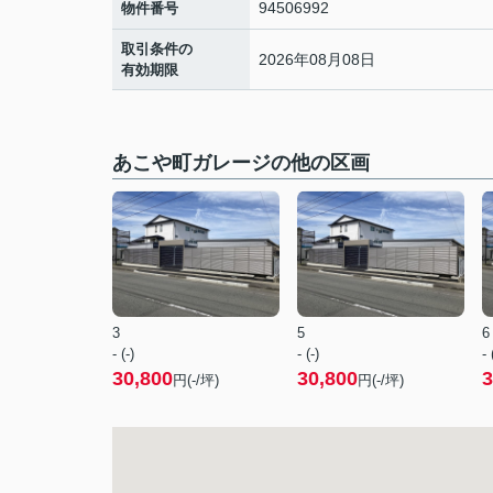
94506992
物件番号
取引条件の
2026年08月08日
有効期限
あこや町ガレージの他の区画
3
5
6
- (-)
- (-)
- 
30,800
30,800
3
円(-/坪)
円(-/坪)