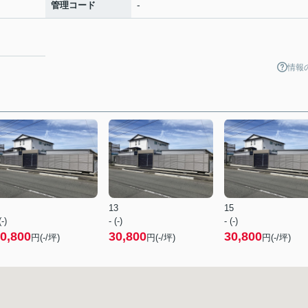
-
管理コード
情報
13
15
(-)
- (-)
- (-)
0,800
30,800
30,800
円(-/坪)
円(-/坪)
円(-/坪)