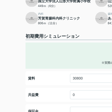
国立大学法人山形大学附属小学校
山
449ｍ（6分）
5
内科
歯
芳賀胃腸科内科クリニック
あ
806ｍ（11分）
8
初期費用シミュレーション
※実際
賃料
共益費
保証金