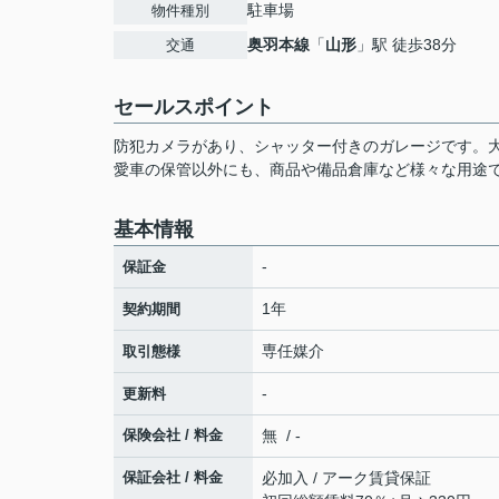
駐車場
物件種別
奥羽本線
「
山形
」駅 徒歩38分
交通
セールスポイント
防犯カメラがあり、シャッター付きのガレージです。
愛車の保管以外にも、商品や備品倉庫など様々な用途で
基本情報
-
保証金
1年
契約期間
専任媒介
取引態様
-
更新料
保険会社 / 料金
無 / -
保証会社 / 料金
必加入 / アーク賃貸保証