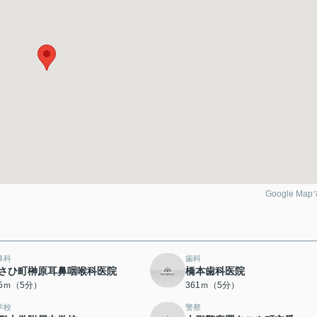
Google Ma
鼻科
歯科
さひ町榊原耳鼻咽喉科医院
橋本歯科医院
35ｍ（5分）
361ｍ（5分）
学校
警察