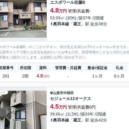
エスポワール佐藤B
4.8
万円
管理/共益費-
53.59㎡ (3DK) /築37年 /2階建
奥羽本線
「
蔵王
」駅 徒歩38分
スポワール佐藤B」のここがイチオシ。顔が見える安心のTVインターホン付きです
山形市エリアで新たな生活を始めたいとお考えの方。賃貸情報のことなら当社にお
情報をご紹介いたします。お気軽にお問い合わせ下さい。
部屋番号
所在階
賃料
管理費・共益費
敷金/保証金
礼金
4.8
201
2階
-
1ヶ月
0ヶ月
万円
ート
山形市
中桜田
セジュール12オークス
4.5
万円
管理/共益費0円
39.66㎡ (1LDK) /築33年 /2階建
奥羽本線
「
蔵王
」駅 徒歩42分