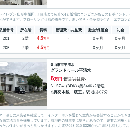
ンイレブン 山形中桜田3丁目店まで徒歩5分と近場にコンビニがあるのもポイント
とができます。フローリング仕様の物件です。追い焚き・全室照明付き・エアコン
部屋番号
所在階
賃料
管理費・共益費
敷金/保証金
礼金
4.5
201
2階
-
0ヶ月
0ヶ月
万円
4.5
205
2階
-
0ヶ月
0ヶ月
万円
ート
山形市
平清水
グランドゥール平清水
6
万円
管理/共益費-
61.57㎡ (3DK) /築34年 /2階建
奥羽本線
「
蔵王
」駅 徒歩67分
ター越しに来訪者を確認して、インターホンを通じて室内から会話することができ
る独立洗面台を採用しています。敷地内の駐車場に空きがあるので、是非ご利用く
ったお住まいがきっと見つかります。お電話023-615-8326からご連絡お待ちして