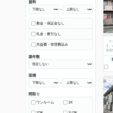
賃料
～
敷金・保証金なし
礼金・敷引なし
「エ
共益費・管理費込み
す。
賃貸
築年数
面積
アパ
～
間取り
ワンルーム
1K
1DK
1LDK