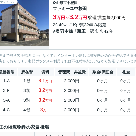
マンション
山形市
中桜田
ファミーユ中桜田
3
3.2
万円～
万円
管理/共益費2,000円
26.40㎡ (1K) /築32年 /4階建
奥羽本線
「
蔵王
」駅 徒歩42分
先まで覗き穴を覗きに行かなくてもインターホン越しに誰が来たのかを確認できま
実しております。宅配ボックスを利用すれば不在時や家にいながら対応できないと
部屋番号
所在階
賃料
管理費・共益費
敷金/保証金
礼金
3.1
1-A
1階
2,000円
0ヶ月
0ヶ月
万円
3.2
3-F
3階
2,000円
0ヶ月
0ヶ月
万円
3.2
3-A
3階
2,000円
0ヶ月
0ヶ月
万円
3
4-C
4階
2,000円
0ヶ月
0ヶ月
万円
王の掲載物件の家賃相場