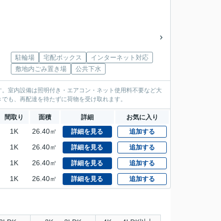
駐輪場
宅配ボックス
インターネット対応
敷地内ごみ置き場
公共下水
す。室内設備は照明付き・エアコン・ネット使用料不要など大
きでも、再配達を待たずに荷物を受け取れます。
間取り
面積
詳細
お気に入り
1K
26.40㎡
詳細を見る
追加する
1K
26.40㎡
詳細を見る
追加する
1K
26.40㎡
詳細を見る
追加する
1K
26.40㎡
詳細を見る
追加する