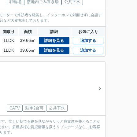
駐輪場
敷地内ごみ置き場
公共下水
。モニターで来訪者を確認し、インターホンで対面せずに会話す
2台など大変充実しております。
間取り
面積
詳細
お気に入り
1LDK
39.66㎡
詳細を見る
追加する
1LDK
39.66㎡
詳細を見る
追加する
CATV
駐車2台可
公共下水
ます。忙しい朝でも鏡を見ながらサッと身支度を整えることが
ださい。多種多様な賃貸情報を扱うリブステージなら、お客様
おります。