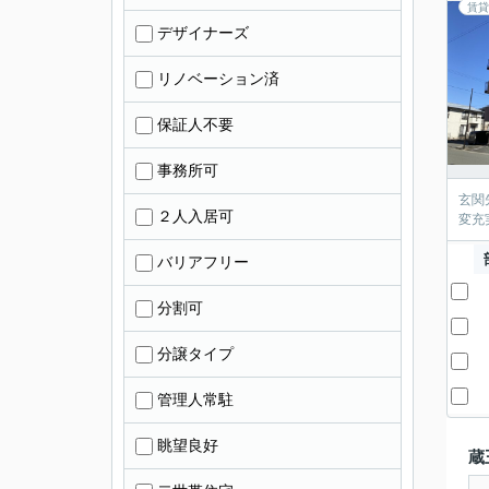
賃貸
デザイナーズ
リノベーション済
保証人不要
事務所可
玄関
２人入居可
変充
バリアフリー
分割可
分譲タイプ
管理人常駐
眺望良好
蔵