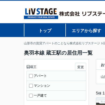
トップ
エリアから探す
山形市の賃貸アパートのことなら株式会社リブステージ
奥羽本線 蔵王駅の居住用一覧
お
蔵王
変更
アパート
山
マンション
5
1
棟
一戸建て
アパ