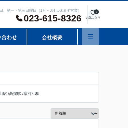
週水曜日、第一・第三日曜日（1月～3月は休まず営業）
0
023-615-8326
お気に入り
い合わせ
会社概要
山駅
/
高擶駅
/
寒河江駅