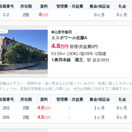
部屋番号
所在階
賃料
管理費・共益費
敷金/保証金
礼金
6
2-2
2階
-
0ヶ月
0ヶ月
万円
ート
山形市
飯田
エスポワール佐藤A
4.8
万円
管理/共益費0円
53.59㎡ (3DK) /築39年 /2階建
奥羽本線
「
蔵王
」駅 徒歩38分
設備はエアコン・照明付き・追い焚きなどが揃っているので、快適に過ごしやすい
でしょうか。賃貸住宅情報をお探しの際には、ぜひお気軽に当社までご連絡下さい
部屋番号
所在階
賃料
管理費・共益費
敷金/保証金
礼金
4.8
202
2階
-
1ヶ月
0ヶ月
万円
4.8
205
2階
-
1ヶ月
0ヶ月
万円