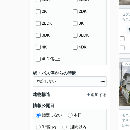
2K
2DK
セブ
るこ
2LDK
3K
3DK
3LDK
4K
4DK
4LDK以上
アパ
駅・バス停からの時間
建物構造
追加する
情報公開日
指定しない
本日
モニ
でき
に合
3日以内
1週間以内