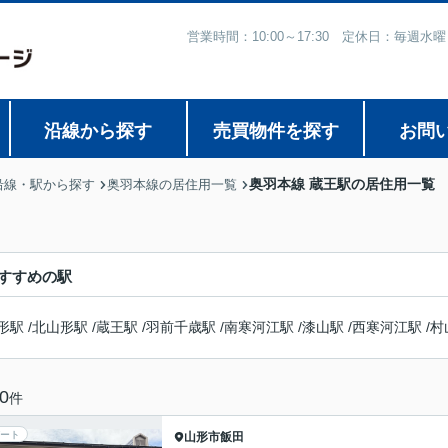
営業時間：10:00～17:30 定休日：毎
沿線から探す
売買物件を探す
お問
奥羽本線 蔵王駅の居住用一覧
沿線・駅から探す
奥羽本線の居住用一覧
すすめの駅
形駅
/
北山形駅
/
蔵王駅
/
羽前千歳駅
/
南寒河江駅
/
漆山駅
/
西寒河江駅
/
村
0
件
ート
山形市
飯田