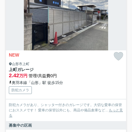
NEW
山形市上町
上町ガレージ
2.42
万円
管理/共益費0円
奥羽本線「山形」駅 徒歩15分
防犯カメラ
防犯カメラがあり、シャッター付きのガレージです。大切な愛車の保管
におススメです！ 愛車の保管以外にも、商品や備品倉庫など...
もっと見
る
募集中の区画