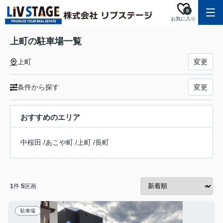
0
お気に入り
上町の駐車場一覧
上町
変更
条件から探す
変更
おすすめのエリア
中桜田
/
あこや町
/
上町
/
長町
1
件
5
区画
駐車場