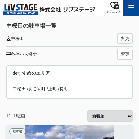
0
お気に入り
中桜田の駐車場一覧
中桜田
変更
条件から探す
変更
おすすめのエリア
中桜田
/
あこや町
/
上町
/
長町
1
件
13
区画
駐車場