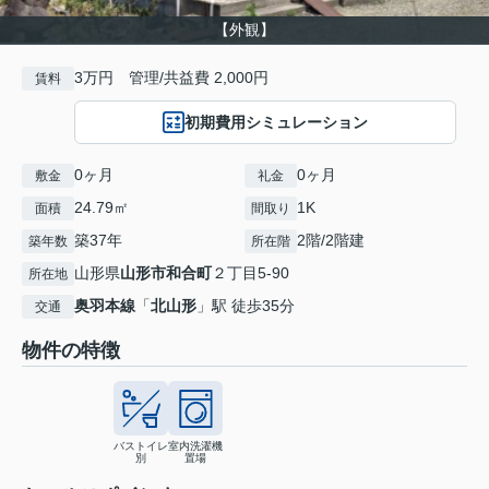
【外観】
3万円 管理/共益費 2,000円
賃料
初期費用シミュレーション
0ヶ月
0ヶ月
敷金
礼金
24.79㎡
1K
面積
間取り
築37年
2階/2階建
築年数
所在階
山形県
山形市
和合町
２丁目5-90
所在地
奥羽本線
「
北山形
」駅 徒歩35分
交通
物件の特徴
バストイレ
室内洗濯機
別
置場