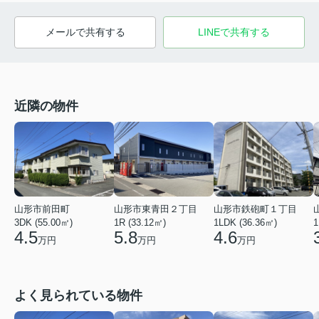
メールで共有する
LINEで共有する
近隣の物件
山形市鉄砲町１丁目
山形市前田町
山形市東青田２丁目
1LDK (36.36㎡)
3DK (55.00㎡)
1R (33.12㎡)
1
4.6
4.5
5.8
万円
万円
万円
よく見られている物件