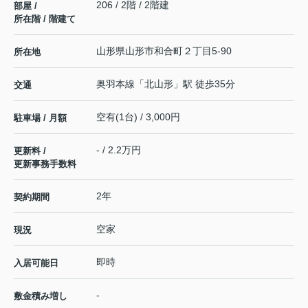
206 / 2階 / 2階建
部屋 /
所在階 / 階建て
山形県
山形市
和合町
２丁目5-90
所在地
奥羽本線
「
北山形
」駅 徒歩35分
交通
空有(1台) / 3,000円
駐車場 / 月額
- / 2.2万円
更新料 /
更新事務手数料
2年
契約期間
空家
現況
即時
入居可能日
-
敷金積み増し