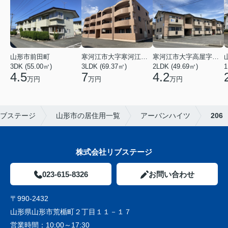
山形市前田町
寒河江市大字寒河江字鶴田
寒河江市大字高屋字西浦
3DK (55.00㎡)
3LDK (69.37㎡)
2LDK (49.69㎡)
1
4.5
7
4.2
万円
万円
万円
ブステージ
山形市の居住用一覧
アーバンハイツ
206
株式会社リブステージ
023-615-8326
お問い合わせ
〒990-2432
山形県山形市荒楯町２丁目１１－１７
営業時間：
10:00～17:30