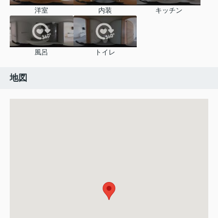
洋室
内装
キッチン
風呂
トイレ
地図