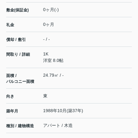
0ヶ月(-)
敷金(保証金)
0ヶ月
礼金
- / -
償却 / 敷引
1K
間取り / 詳細
洋室 8.0帖
24.79㎡ / -
面積 /
バルコニー面積
東
向き
1988年10月(築37年)
築年月
アパート / 木造
種別 / 建物構造