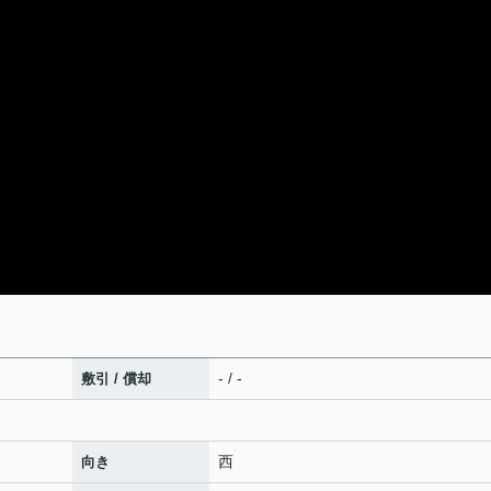
- / -
敷引 / 償却
西
向き