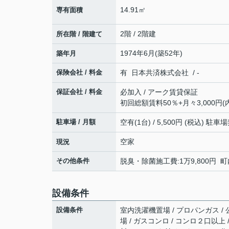
14.91㎡
専有面積
2階 / 2階建
所在階 / 階建て
1974年6月(築52年)
築年月
保険会社 / 料金
有 日本共済株式会社 / -
保証会社 / 料金
必加入 / アーク賃貸保証
初回総額賃料50％+月々3,000円(
駐車場 / 月額
空有(1台) / 5,500円 (税込) 
空家
現況
その他条件
脱臭・除菌施工費:1万9,800円 
設備条件
設備条件
室内洗濯機置場 / プロパンガス / 公
場 / ガスコンロ / コンロ２口以上