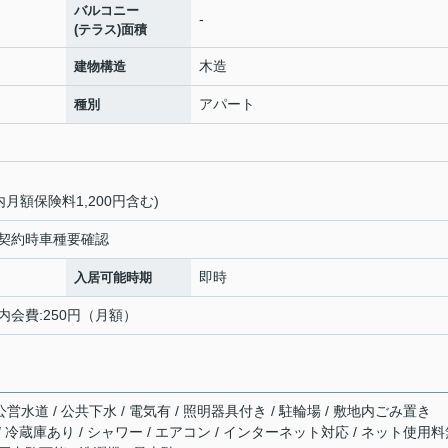
バルコニー
-
(テラス)面積
木造
建物構造
アパート
種別
内月額保険料1,200円含む)
駐車場契約時車種要確認
即時
入居可能時期
町内会費:250円（月額）
営水道 / 公共下水 / 電気有 / 照明器具付き / 駐輪場 / 敷地内ごみ置き
 / 冷蔵庫あり / シャワー / エアコン / インターネット対応 / ネット使用