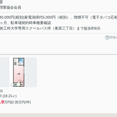
盟
理業協会会員
,000円(税別)家電清掃代5,000円（税別）、喫煙不可（電子タバコ応
1ヶ月、駐車場契約時車種要確認
芸術工科大学専用スクールバス停（東原三丁目）まで徒歩約6分
情報
01
R (18.21㎡)
.9
万円(
0.35
万円/坪)