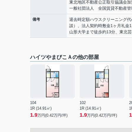
東北地区不動産公正取引協議会加
一般社団法人 全国賃貸不動産管
備考
退去時定額ハウスクリーニング代40
談）、法人契約時敷金1ヶ月礼金
山形大学まで徒歩約13分、東北
ハイツやまびこＡの他の部屋
104
102
2
1R (14.91㎡)
1R (14.91㎡)
1
1.9
1.9
1
万円(
0.42
万円/坪)
万円(
0.42
万円/坪)