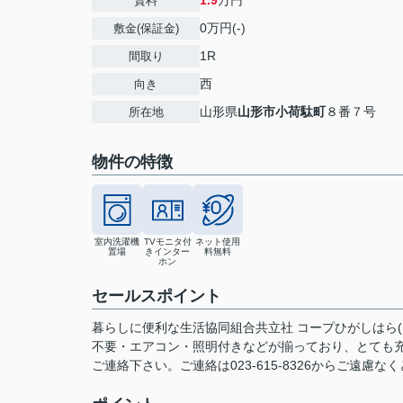
1.9
万円
賃料
0万円(-)
敷金(保証金)
1R
間取り
西
向き
山形県
山形市
小荷駄町
８番７号
所在地
物件の特徴
室内洗濯機
TVモニタ付
ネット使用
置場
きインター
料無料
ホン
セールスポイント
暮らしに便利な生活協同組合共立社 コープひがしはら(
不要・エアコン・照明付きなどが揃っており、とても
ご連絡下さい。ご連絡は023-615-8326からご遠慮