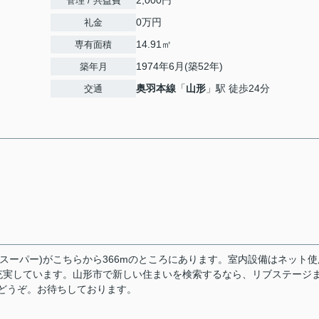
2,000円
管理 / 共益費
0万円
礼金
14.91㎡
専有面積
1974年6月(築52年)
築年月
奥羽本線
「
山形
」駅 徒歩24分
交通
スーパー)がこちらから366mのところにあります。室内設備はネット使
充実しています。山形市で新しい住まいを検索するなら、リブステージ
なくどうぞ。お待ちしております。