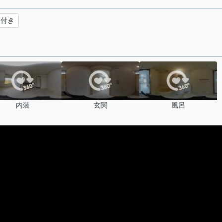
明付き
内装
玄関
風呂