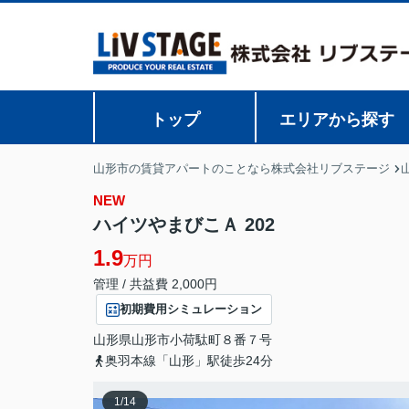
トップ
エリアから探す
山形市の賃貸アパートのことなら株式会社リブステージ
NEW
ハイツやまびこＡ 202
1.9
万円
管理 / 共益費 2,000円
初期費用シミュレーション
山形県
山形市
小荷駄町
８番７号
奥羽本線「山形」駅徒歩24分
1
/
14