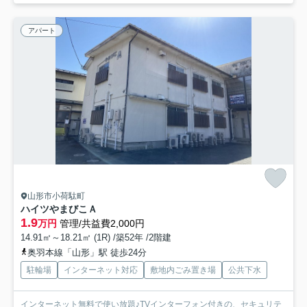
アパート
山形市小荷駄町
ハイツやまびこＡ
1.9
万円
管理/共益費2,000円
14.91㎡～18.21㎡ (1R) /築52年 /2階建
奥羽本線「山形」駅 徒歩24分
駐輪場
インターネット対応
敷地内ごみ置き場
公共下水
インターネット無料で使い放題♪TVインターフォン付きの、セキュリテ