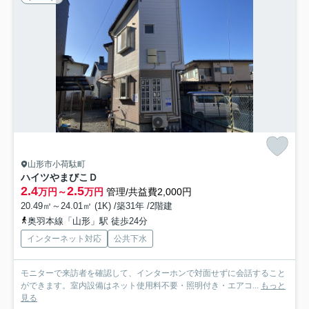
山形市小荷駄町
ハイツやまびこＤ
2.4
2.5
万円～
万円
管理/共益費2,000円
20.49㎡～24.01㎡ (1K) /築31年 /2階建
奥羽本線「山形」駅 徒歩24分
インターネット対応
公共下水
モニターで来訪者を確認して、インターホンで対面せずに会話すること
ができます。室内設備はネット使用料不要・照明付き・エアコ...
もっと
見る