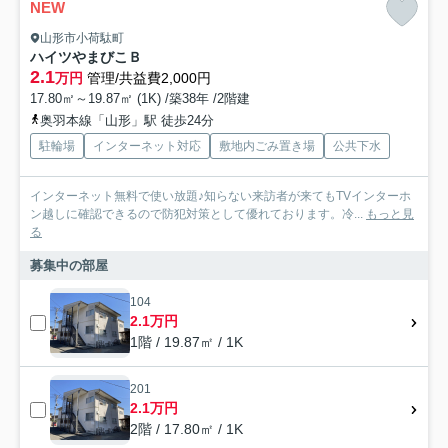
NEW
山形市小荷駄町
ハイツやまびこＢ
2.1
万円
管理/共益費2,000円
17.80㎡～19.87㎡ (1K) /築38年 /2階建
奥羽本線「山形」駅 徒歩24分
駐輪場
インターネット対応
敷地内ごみ置き場
公共下水
インターネット無料で使い放題♪知らない来訪者が来てもTVインターホ
ン越しに確認できるので防犯対策として優れております。冷...
もっと見
る
募集中の部屋
104
2.1万円
1階 / 19.87㎡ / 1K
201
2.1万円
2階 / 17.80㎡ / 1K