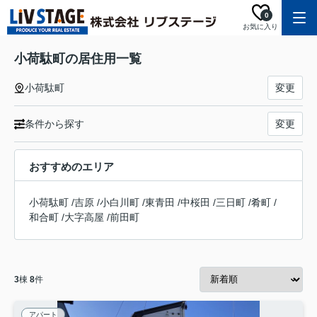
0
お気に入り
小荷駄町の居住用一覧
小荷駄町
変更
条件から探す
変更
おすすめのエリア
小荷駄町
/
吉原
/
小白川町
/
東青田
/
中桜田
/
三日町
/
肴町
/
和合町
/
大字高屋
/
前田町
3
棟
8
件
アパート