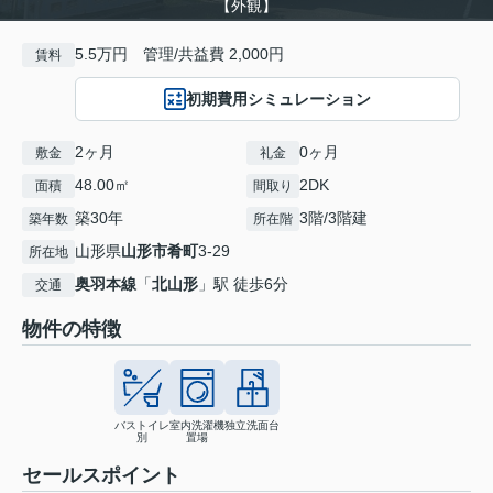
【外観】
5.5万円 管理/共益費 2,000円
賃料
初期費用シミュレーション
2ヶ月
0ヶ月
敷金
礼金
48.00㎡
2DK
面積
間取り
築30年
3階/3階建
築年数
所在階
山形県
山形市
肴町
3-29
所在地
奥羽本線
「
北山形
」駅 徒歩6分
交通
物件の特徴
バストイレ
室内洗濯機
独立洗面台
別
置場
セールスポイント