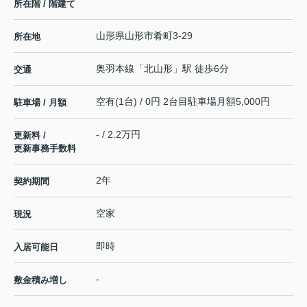
所在階 / 階建て
山形県
山形市
肴町
3-29
所在地
奥羽本線
「
北山形
」駅 徒歩6分
交通
空有(1台) / 0円 2台目駐車場月額5,000円
駐車場 / 月額
- / 2.2万円
更新料 /
更新事務手数料
2年
契約期間
空家
現況
即時
入居可能日
-
敷金積み増し