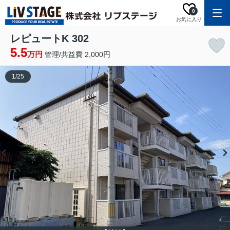
0
お気に入り
レピュートK 302
5.5
万円
管理/共益費 2,000円
1
/
25