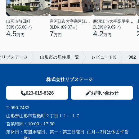
山形市前田町
寒河江市大字寒河江字鶴田
寒河江市大字高屋字西浦
3DK (55.00㎡)
3LDK (69.37㎡)
2LDK (49.69㎡)
1
4.5
7
4.2
万円
万円
万円
社リブステージ
山形市の居住用一覧
レピュートK
302
株式会社リブステージ
023-615-8326
お問い合わせ
〒990-2432
山形県山形市荒楯町２丁目１１－１７
営業時間：
10:00～17:30
定休日：
毎週水曜日、第一・第三日曜日（1月～3月は休まず営
業）