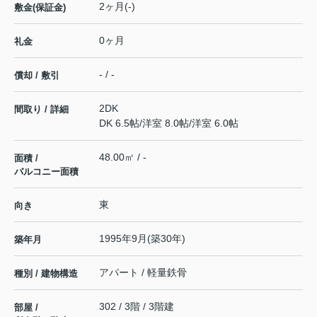
2ヶ月(-)
敷金(保証金)
0ヶ月
礼金
- / -
償却 / 敷引
2DK
間取り / 詳細
DK 6.5帖
/
洋室 8.0帖
/
洋室 6.0帖
48.00㎡ / -
面積 /
バルコニー面積
東
向き
1995年9月(築30年)
築年月
アパート / 軽量鉄骨
種別 / 建物構造
302 / 3階 / 3階建
部屋 /