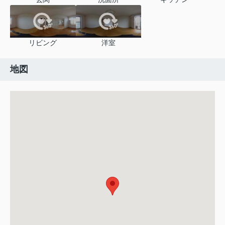
リビング
洋室
地図