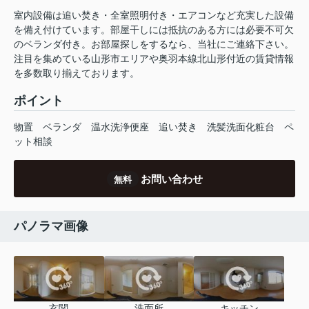
室内設備は追い焚き・全室照明付き・エアコンなど充実した設備
を備え付けています。部屋干しには抵抗のある方には必要不可欠
のベランダ付き。お部屋探しをするなら、当社にご連絡下さい。
注目を集めている山形市エリアや奥羽本線北山形付近の賃貸情報
を多数取り揃えております。
ポイント
物置
ベランダ
温水洗浄便座
追い焚き
洗髪洗面化粧台
ペ
ット相談
お問い合わせ
無料
パノラマ画像
玄関
洗面所
キッチン