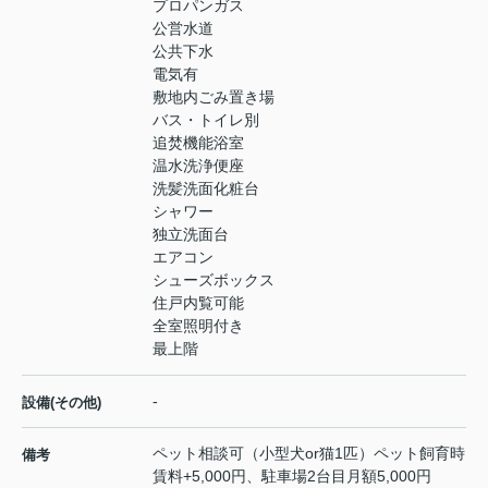
プロパンガス
公営水道
公共下水
電気有
敷地内ごみ置き場
バス・トイレ別
追焚機能浴室
温水洗浄便座
洗髪洗面化粧台
シャワー
独立洗面台
エアコン
シューズボックス
住戸内覧可能
全室照明付き
最上階
-
設備(その他)
ペット相談可（小型犬or猫1匹）ペット飼育時
備考
賃料+5,000円、駐車場2台目月額5,000円