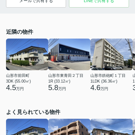
メールで共有する
LINEで共有する
近隣の物件
山形市鉄砲町１丁目
山形市前田町
山形市東青田２丁目
1LDK (36.36㎡)
3DK (55.00㎡)
1R (33.12㎡)
1
4.6
4.5
5.8
万円
万円
万円
よく見られている物件