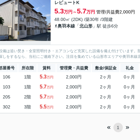
レピュートK
5.3
5.7
万円～
万円
管理/共益費2,000円
48.00㎡ (2DK) /築30年 /3階建
奥羽本線
「
北山形
」駅 徒歩6分
設備は追い焚き・全室照明付き・エアコンなど充実した設備を備え付けています。
探しをするなら、当社にご連絡下さい。注目を集めている山形市エリアや奥羽本線
部屋番号
所在階
賃料
管理費・共益費
敷金/保証金
礼金
5.3
106
1階
2,000円
2ヶ月
0ヶ月
万円
5.7
103
1階
2,000円
2ヶ月
0ヶ月
万円
5.7
205
2階
2,000円
2ヶ月
0ヶ月
万円
5.5
302
3階
2,000円
2ヶ月
0ヶ月
万円
1