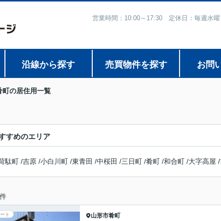
営業時間：10:00～17:30 定休日：毎
沿線から探す
売買物件を探す
お問
肴町の居住用一覧
すすめのエリア
荷駄町
/
吉原
/
小白川町
/
東青田
/
中桜田
/
三日町
/
肴町
/
和合町
/
大字高屋
/
件
ート
山形市
肴町