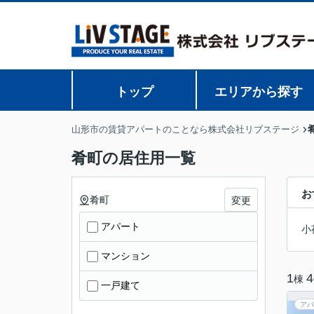
トップ
エリアから探す
山形市の賃貸アパートのことなら株式会社リブステージ
肴町の居住用一覧
お
肴町
変更
アパート
小
マンション
1
4
棟
一戸建て
アパ