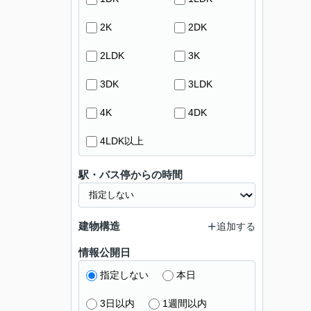
2K
2DK
2LDK
3K
3DK
3LDK
4K
4DK
4LDK以上
駅・バス停からの時間
建物構造
追加する
情報公開日
指定しない
本日
3日以内
1週間以内