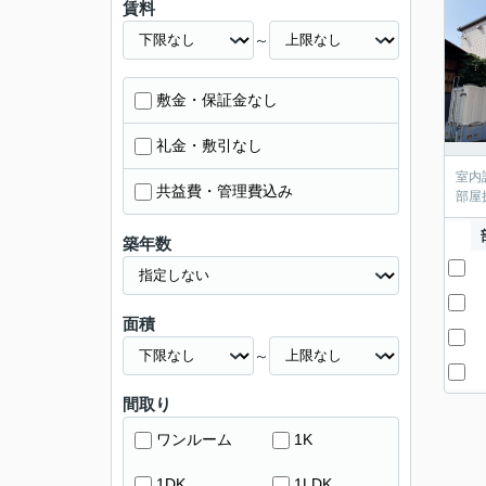
賃料
～
敷金・保証金なし
礼金・敷引なし
室内
共益費・管理費込み
部屋
築年数
面積
～
間取り
ワンルーム
1K
1DK
1LDK