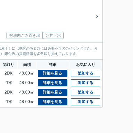
敷地内ごみ置き場
公共下水
部屋干しには抵抗のある方には必要不可欠のベランダ付き。お
北山形付近の賃貸情報を多数取り揃えております。
間取り
面積
詳細
お気に入り
2DK
48.00㎡
詳細を見る
追加する
2DK
48.00㎡
詳細を見る
追加する
2DK
48.00㎡
詳細を見る
追加する
2DK
48.00㎡
詳細を見る
追加する