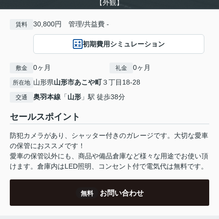
【外観】
30,800円 管理/共益費 -
賃料
初期費用シミュレーション
0ヶ月
0ヶ月
敷金
礼金
山形県
山形市
あこや町
３丁目18-28
所在地
奥羽本線
「
山形
」駅 徒歩38分
交通
セールスポイント
防犯カメラがあり、シャッター付きのガレージです。大切な愛車
の保管におススメです！
愛車の保管以外にも、商品や備品倉庫など様々な用途でお使い頂
けます。倉庫内はLED照明、コンセント付で電気代は無料です。
お問い合わせ
無料