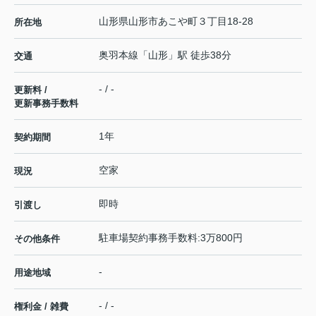
山形県
山形市
あこや町
３丁目18-28
所在地
奥羽本線
「
山形
」駅 徒歩38分
交通
- / -
更新料 /
更新事務手数料
1年
契約期間
空家
現況
即時
引渡し
駐車場契約事務手数料:3万800円
その他条件
-
用途地域
- / -
権利金 / 雑費