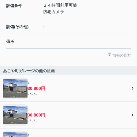
２４時間利用可能
設備条件
防犯カメラ
-
設備(その他)
備考
情報の見方
あこや町ガレージの他の区画
2
30,800円
- / - / -
3
30,800円
- / - / -
5