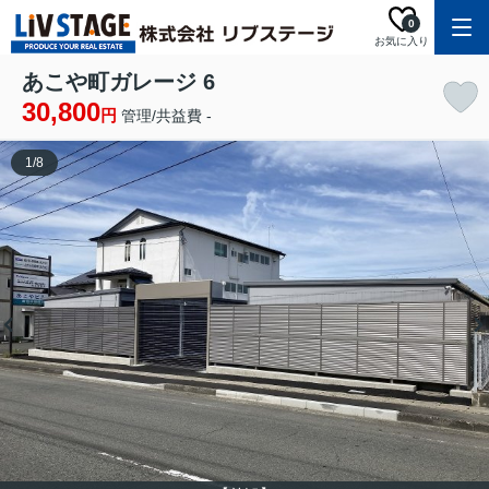
0
お気に入り
あこや町ガレージ 6
30,800
円
管理/共益費 -
1
/
8