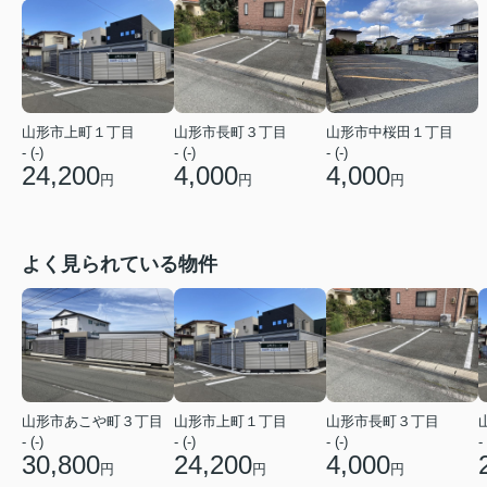
山形市上町１丁目
山形市長町３丁目
山形市中桜田１丁目
- (-)
- (-)
- (-)
24,200
4,000
4,000
円
円
円
よく見られている物件
山形市あこや町３丁目
山形市上町１丁目
山形市長町３丁目
- (-)
- (-)
- (-)
- 
30,800
24,200
4,000
円
円
円