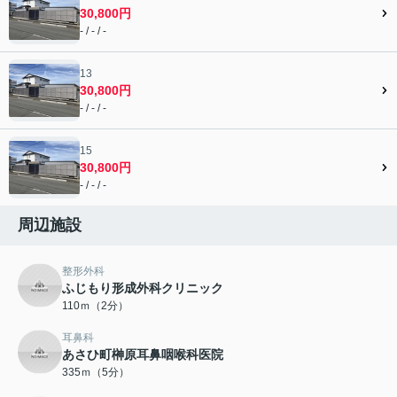
30,800円
- / - / -
13
30,800円
- / - / -
15
30,800円
- / - / -
周辺施設
整形外科
ふじもり形成外科クリニック
110ｍ（2分）
耳鼻科
あさひ町榊原耳鼻咽喉科医院
335ｍ（5分）