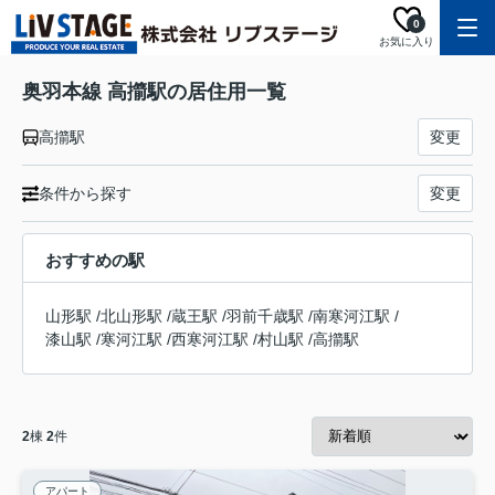
0
お気に入り
奥羽本線 高擶駅の居住用一覧
高擶駅
変更
条件から探す
変更
おすすめの駅
山形駅
/
北山形駅
/
蔵王駅
/
羽前千歳駅
/
南寒河江駅
/
漆山駅
/
寒河江駅
/
西寒河江駅
/
村山駅
/
高擶駅
2
棟
2
件
アパート