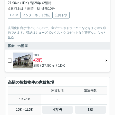
27.90㎡ (1DK) /築28年 /2階建
奥羽本線「高擶」駅 徒歩10分
CATV
インターネット対応
公共下水
洗面化粧台が付いているので、歯ブラシやドライヤーなどをまとめて収
納できます。収納はシューズボックス・クロゼットなど豊富な...
もっと
見る
募集中の部屋
203
4万円
2階 / 27.90㎡ / 1DK
高擶の掲載物件の家賃相場
家賃相場
空室件数
-
-
1R～1K
4万円
1室
1DK～1LDK