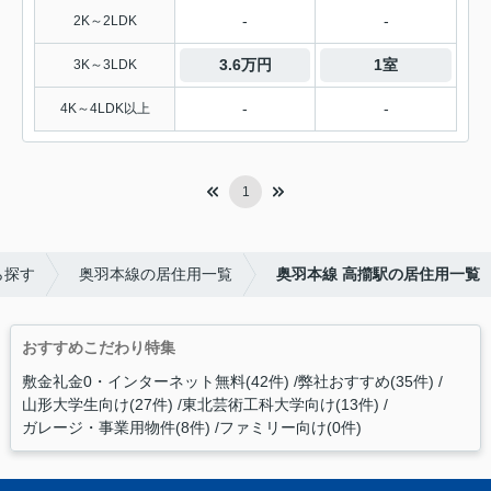
-
-
2K～2LDK
3.6万円
1室
3K～3LDK
-
-
4K～4LDK以上
1
ら探す
奥羽本線の居住用一覧
奥羽本線 高擶駅の居住用一覧
おすすめこだわり特集
敷金礼金0・インターネット無料(42件)
弊社おすすめ(35件)
山形大学生向け(27件)
東北芸術工科大学向け(13件)
ガレージ・事業用物件(8件)
ファミリー向け(0件)