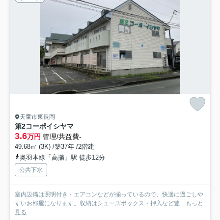
天童市東長岡
第2コーポイシヤマ
3.6
万円
管理/共益費-
49.68㎡ (3K) /築37年 /2階建
奥羽本線「高擶」駅 徒歩12分
公共下水
室内設備は照明付き・エアコンなどが揃っているので、快適に過ごしや
すいお部屋になります。収納はシューズボックス・押入など豊...
もっと
見る