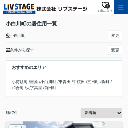
0
お気に入り
小白川町の居住用一覧
小白川町
変更
条件から探す
変更
おすすめのエリア
小荷駄町
/
吉原
/
小白川町
/
東青田
/
中桜田
/
三日町
/
肴町
/
和合町
/
大字高屋
/
前田町
5
棟
7
件
アパート