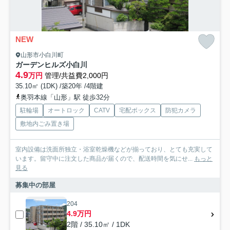
NEW
山形市小白川町
ガーデンヒルズ小白川
4.9
万円
管理/共益費2,000円
35.10㎡ (1DK) /築20年 /4階建
奥羽本線「山形」駅 徒歩32分
駐輪場
オートロック
CATV
宅配ボックス
防犯カメラ
敷地内ごみ置き場
室内設備は洗面所独立・浴室乾燥機などが揃っており、とても充実して
います。留守中に注文した商品が届くので、配送時間を気にせ...
もっと
見る
募集中の部屋
204
4.9万円
2階 / 35.10㎡ / 1DK