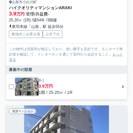
山形市小白川町
ハイクオリティマンションARAKI
3.9
万円
管理/共益費-
25.20㎡ (1R) /築54年 /3階建
奥羽本線「山形」駅 徒歩55分
敷地内ごみ置き場
公共下水
この物件は洗面所が独立しており、使い勝手も良好です。モニターで来
訪者を確認して、インターホンを通じて室内から会話すること...
もっと
見る
募集中の部屋
B-1
3.9万円
1階 / 25.20㎡ / 1R
賃貸マンション