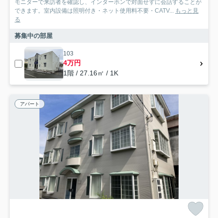
モニターで来訪者を確認し、インターホンで対面せずに会話することが
できます。室内設備は照明付き・ネット使用料不要・CATV...
もっと見
る
募集中の部屋
103
4万円
1階 / 27.16㎡ / 1K
アパート