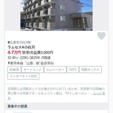
山形市小白川町
ラムセスA小白川
4.7
万円
管理/共益費3,000円
32.40㎡ (1DK) /築25年 /5階建
奥羽本線「山形」駅 徒歩35分
駐輪場
オートロック
エレベーター
CATV
宅配ボックス
インターネット対応
共用部には宅配ボックスが備え付けられているため、非対面での荷物の
受け取りが可能です。セキュリティ面は、TVインターホン・...
もっと見
る
募集中の部屋