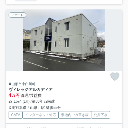
アパート
山形市小白川町
ヴィレッジアルカディア
4
万円
管理/共益費-
27.16㎡ (1K) /築33年 /2階建
奥羽本線「山形」駅 徒歩55分
CATV
インターネット対応
敷地内ごみ置き場
公共下水