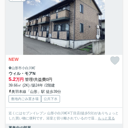
NEW
山形市小白川町
ウィル・モアN
5.2
万円
管理/共益費0円
39.66㎡ (2K) /築24年 /2階建
奥羽本線「山形」駅 徒歩39分
敷地内ごみ置き場
公共下水
近くにはセブンイレブン 山形小白川町4丁目店(徒歩5分)がありちょっと
した買い物に便利です。浴室と切り離されているので湿...
もっと見る
募集中の部屋