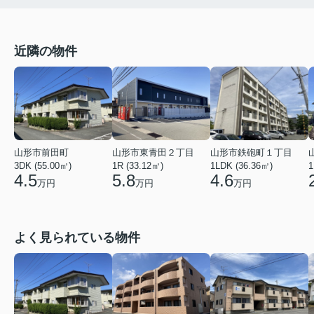
近隣の物件
山形市鉄砲町１丁目
山形市前田町
山形市東青田２丁目
1LDK (36.36㎡)
3DK (55.00㎡)
1R (33.12㎡)
1
4.6
4.5
5.8
万円
万円
万円
よく見られている物件