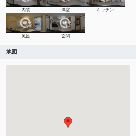
内装
洋室
キッチン
風呂
玄関
地図