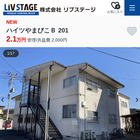
0
お気に入り
NEW
ハイツやまびこＢ 201
2.1
万円
管理/共益費 2,000円
1
/
17