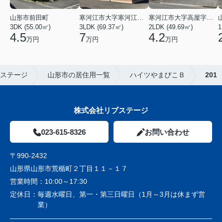
山形市前田町
寒河江市大字寒河江字鶴田
寒河江市大字高屋字西浦
3DK (55.00㎡)
3LDK (69.37㎡)
2LDK (49.69㎡)
1
4.5
7
4.2
万円
万円
万円
ステージ
山形市の居住用一覧
ハイツやまびこＢ
201
株式会社リブステージ
023-615-8326
お問い合わせ
〒990-2432
山形県山形市荒楯町２丁目１１－１７
営業時間：
10:00～17:30
定休日：
毎週水曜日、第一・第三日曜日（1月～3月は休まず営
業）