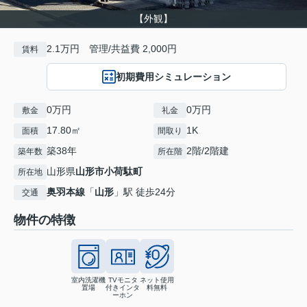
【外観】
2.1万円 管理/共益費 2,000円
賃料
初期費用シミュレーション
0万円
0万円
敷金
礼金
17.80㎡
1K
面積
間取り
築38年
2階/2階建
築年数
所在階
山形県
山形市
小荷駄町
所在地
奥羽本線
「
山形
」駅 徒歩24分
交通
物件の特徴
室内洗濯機
TVモニタ
ネット使用
置場
付きインタ
料無料
ーホン