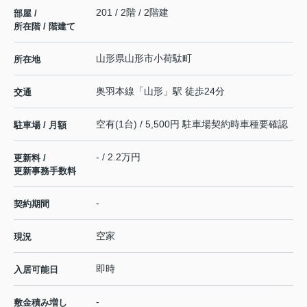
201 / 2階 / 2階建
部屋 /
所在階 / 階建て
山形県
山形市
小荷駄町
所在地
奥羽本線
「
山形
」駅 徒歩24分
交通
空有(1台) / 5,500円 駐車場契約時車種要確認
駐車場 / 月額
- / 2.2万円
更新料 /
更新事務手数料
-
契約期間
空家
現況
即時
入居可能日
-
敷金積み増し