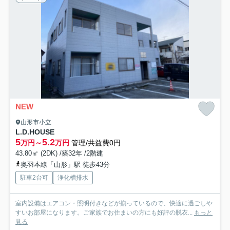
NEW
山形市小立
L.D.HOUSE
5
5.2
万円～
万円
管理/共益費0円
43.80㎡ (2DK) /築32年 /2階建
奥羽本線「山形」駅 徒歩43分
駐車2台可
浄化槽排水
室内設備はエアコン・照明付きなどが揃っているので、快適に過ごしや
すいお部屋になります。ご家族でお住まいの方にも好評の脱衣...
もっと
見る