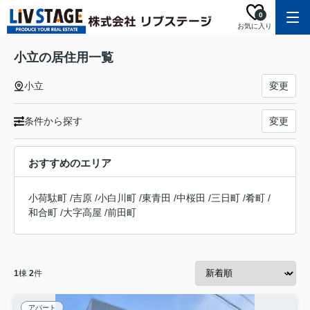
0
お気に入り
小立の居住用一覧
小立
変更
条件から探す
変更
おすすめのエリア
小荷駄町
/
吉原
/
小白川町
/
東青田
/
中桜田
/
三日町
/
肴町
/
和合町
/
大字高屋
/
前田町
1
棟
2
件
アパート