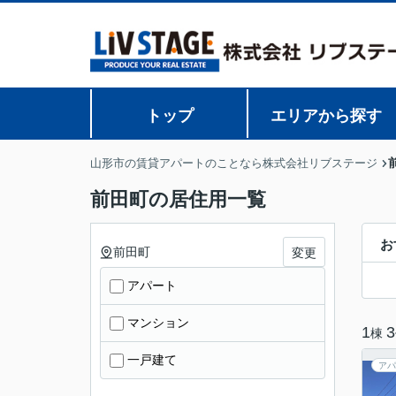
トップ
エリアから探す
山形市の賃貸アパートのことなら株式会社リブステージ
前田町の居住用一覧
お
前田町
変更
アパート
マンション
1
3
棟
一戸建て
アパ