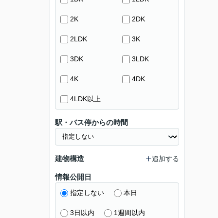
2K
2DK
2LDK
3K
3DK
3LDK
4K
4DK
4LDK以上
駅・バス停からの時間
建物構造
追加する
情報公開日
指定しない
本日
3日以内
1週間以内