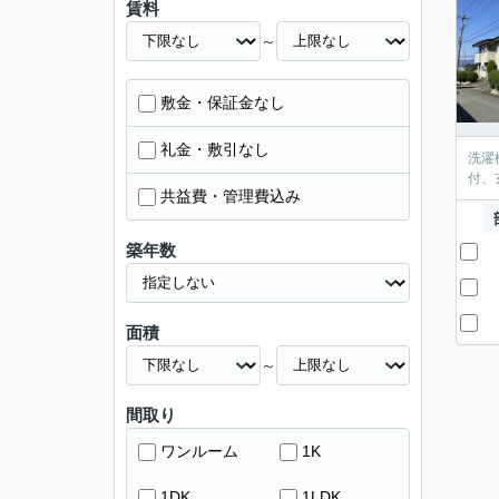
賃料
～
敷金・保証金なし
礼金・敷引なし
洗濯
付、
共益費・管理費込み
築年数
面積
～
間取り
ワンルーム
1K
1DK
1LDK