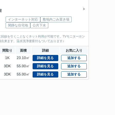
建
インターネット対応
敷地内ごみ置き場
閑静な住宅地
公共下水
回線を引くことなくネット利用が可能です。TVモニターホン
納出来ます。温水洗浄便座付もついております♪
間取り
面積
詳細
お気に入り
1K
23.10㎡
詳細を見る
追加する
3DK
55.00㎡
詳細を見る
追加する
3DK
55.00㎡
詳細を見る
追加する