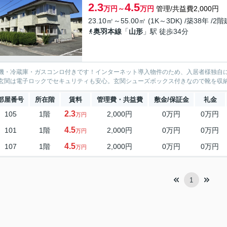
2.3
4.5
万円～
万円
管理/共益費2,000円
23.10㎡～55.00㎡ (1K～3DK) /築38年 /2階
奥羽本線
「
山形
」駅 徒歩34分
機・冷蔵庫・ガスコンロ付きです！インターネット導入物件のため、入居者様独自に
玄関は電子ロックでセキュリティも安心。玄関シューズボックス付きなので靴を収
部屋番号
所在階
賃料
管理費・共益費
敷金/保証金
礼金
2.3
105
1階
2,000円
0万円
0万円
万円
4.5
101
1階
2,000円
0万円
0万円
万円
4.5
107
1階
2,000円
0万円
0万円
万円
1