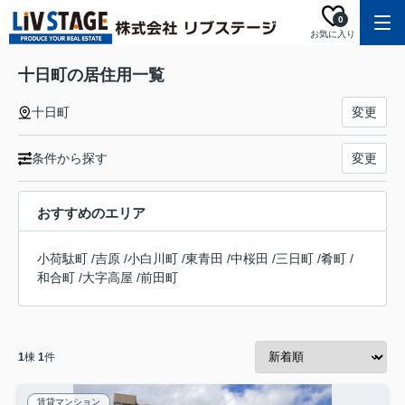
0
お気に入り
十日町の居住用一覧
十日町
変更
条件から探す
変更
おすすめのエリア
小荷駄町
/
吉原
/
小白川町
/
東青田
/
中桜田
/
三日町
/
肴町
/
和合町
/
大字高屋
/
前田町
1
棟
1
件
賃貸マンション