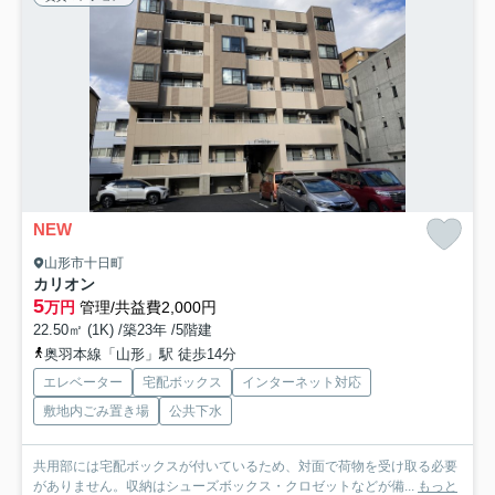
NEW
山形市十日町
カリオン
5
万円
管理/共益費2,000円
22.50㎡ (1K) /築23年 /5階建
奥羽本線「山形」駅 徒歩14分
エレベーター
宅配ボックス
インターネット対応
敷地内ごみ置き場
公共下水
共用部には宅配ボックスが付いているため、対面で荷物を受け取る必要
がありません。収納はシューズボックス・クロゼットなどが備...
もっと