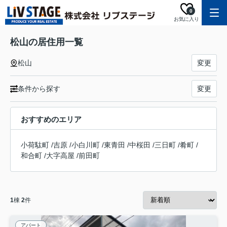
0
お気に入り
松山の居住用一覧
松山
変更
条件から探す
変更
おすすめのエリア
小荷駄町
/
吉原
/
小白川町
/
東青田
/
中桜田
/
三日町
/
肴町
/
和合町
/
大字高屋
/
前田町
1
棟
2
件
アパート