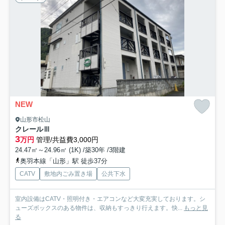
NEW
山形市松山
クレールⅢ
3
万円
管理/共益費3,000円
24.47㎡～24.96㎡ (1K) /築30年 /3階建
奥羽本線「山形」駅 徒歩37分
CATV
敷地内ごみ置き場
公共下水
室内設備はCATV・照明付き・エアコンなど大変充実しております。シ
ューズボックスのある物件は、収納もすっきり行えます。快...
もっと見
る