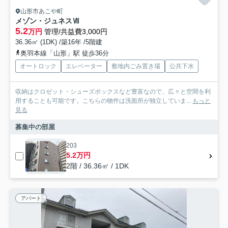
山形市あこや町
メゾン・ジュネスⅦ
5.2
万円
管理/共益費3,000円
36.36㎡ (1DK) /築16年 /5階建
奥羽本線「山形」駅 徒歩36分
オートロック
エレベーター
敷地内ごみ置き場
公共下水
収納はクロゼット・シューズボックスなど豊富なので、広々と空間を利
用することも可能です。こちらの物件は洗面所が独立していま...
もっと
見る
募集中の部屋
203
5.2万円
2階 / 36.36㎡ / 1DK
アパート