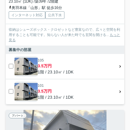
23.10㎡ (1DK) /築39年 /2階建
奥羽本線「山形」駅 徒歩16分
インターネット対応
公共下水
収納はシューズボックス・クロゼットなど豊富なので、広々と空間を利
用することも可能です。知らない人が来た時でも玄関を開ける...
もっと
見る
募集中の部屋
105
3.5万円
1階 / 23.10㎡ / 1DK
101
3.5万円
1階 / 23.10㎡ / 1DK
アパート