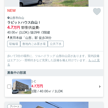
NEW
山形市白山
ラビットハウス白山Ⅰ
4.7
万円
管理/共益費-
40.00㎡ (1LDK) /築29年 /3階建
奥羽本線「山形」駅 徒歩34分
駐輪場
敷地内ごみ置き場
公共下水
歩いて3分の場所に、ツルハドラッグ 山形白山店があります。室内設備
はエアコン・照明付きなど充実した設備を備え付けています...
もっと見
る
募集中の部屋
1-C
4.7万円
1階 / 40.00㎡ / 1LDK
アパート