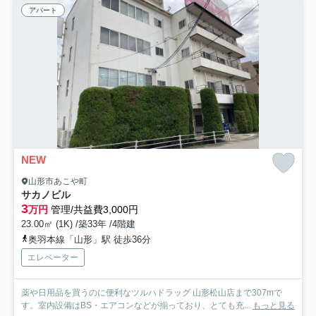
アパート
NEW
山形市あこや町
サカノビル
3
万円
管理/共益費3,000円
23.00㎡ (1K) /築33年 /4階建
奥羽本線「山形」駅 徒歩36分
エレベーター
薬や日用品を買うのに便利なツルハドラッグ 山形松山店まで307mで
す。室内設備はBS・エアコンなどが揃っており、とても充...
もっと見る