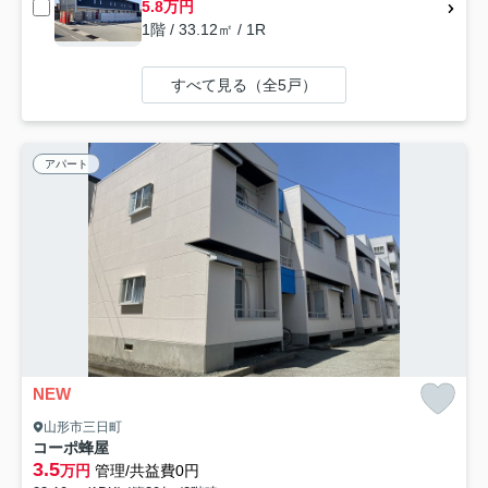
5.8万円
1階 / 33.12㎡ / 1R
すべて見る（全5戸）
アパート
NEW
山形市三日町
コーポ蜂屋
3.5
万円
管理/共益費0円