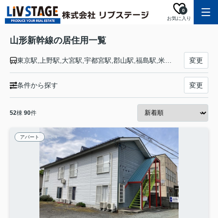
0
お気に入り
山形新幹線の居住用一覧
東京駅,上野駅,大宮駅,宇都宮駅,郡山駅,福島駅,米沢駅,高畠駅,赤湯駅,かみのやま温泉駅,山形駅,天童駅,さくらんぼ東根駅,村山駅,大石田駅,新庄駅
変更
条件から探す
変更
52
棟
90
件
アパート