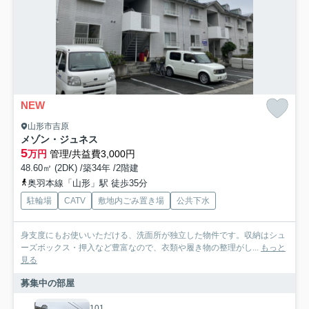
NEW
山形市吉原
メゾン・ジュネス
5
万円
管理/共益費3,000円
48.60㎡ (2DK) /築34年 /2階建
奥羽本線「山形」駅 徒歩35分
駐輪場
CATV
敷地内ごみ置き場
公共下水
身支度にもお使いいただける、洗面所が独立した物件です。収納はシュ
ーズボックス・押入など豊富なので、衣類や履き物の整理がし...
もっと
見る
募集中の部屋
101