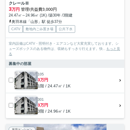
クレールⅢ
3
万円
管理/共益費3,000円
24.47㎡～24.96㎡ (1K) /築30年 /3階建
奥羽本線「山形」駅 徒歩37分
CATV
敷地内ごみ置き場
公共下水
室内設備はCATV・照明付き・エアコンなど大変充実しております。シ
ューズボックスのある物件は、収納もすっきり行えます。快...
もっと見
る
募集中の部屋
105
3万円
1階 / 24.47㎡ / 1K
301
3万円
3階 / 24.96㎡ / 1K
賃貸マンション