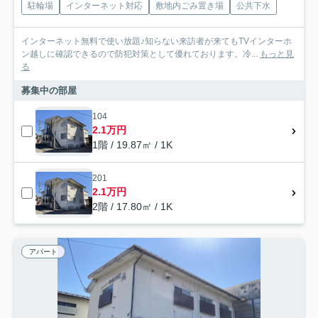
駐輪場
インターネット対応
敷地内ごみ置き場
公共下水
インターネット無料で使い放題♪知らない来訪者が来てもTVインターホ
ン越しに確認できるので防犯対策として優れております。冷...
もっと見
る
募集中の部屋
104
2.1万円
1階 / 19.87㎡ / 1K
201
2.1万円
2階 / 17.80㎡ / 1K
アパート