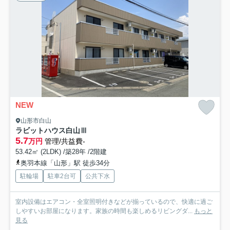
NEW
山形市白山
ラビットハウス白山Ⅲ
5.7
万円
管理/共益費-
53.42㎡ (2LDK) /築28年 /2階建
奥羽本線「山形」駅 徒歩34分
駐輪場
駐車2台可
公共下水
室内設備はエアコン・全室照明付きなどが揃っているので、快適に過ご
しやすいお部屋になります。家族の時間も楽しめるリビングダ...
もっと
見る