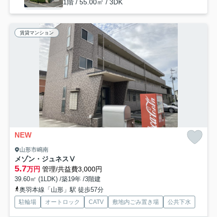
1階 / 55.00㎡ / 3DK
賃貸マンション
NEW
山形市嶋南
メゾン・ジュネスⅤ
5.7
万円
管理/共益費3,000円
39.60㎡ (1LDK) /築19年 /3階建
奥羽本線「山形」駅 徒歩57分
駐輪場
オートロック
CATV
敷地内ごみ置き場
公共下水