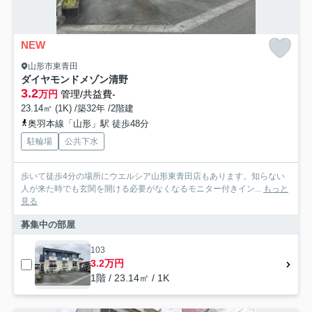
NEW
山形市東青田
ダイヤモンドメゾン清野
3.2
万円
管理/共益費-
23.14㎡ (1K) /築32年 /2階建
奥羽本線「山形」駅 徒歩48分
駐輪場
公共下水
歩いて徒歩4分の場所にウエルシア山形東青田店もあります。知らない
人が来た時でも玄関を開ける必要がなくなるモニター付きイン...
もっと
見る
募集中の部屋
103
3.2万円
1階 / 23.14㎡ / 1K