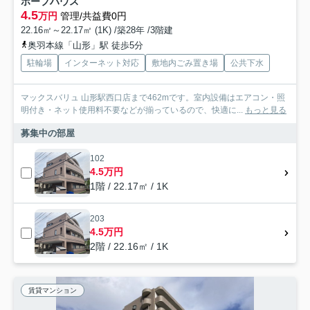
ホープハウス
4.5
万円
管理/共益費0円
22.16㎡～22.17㎡ (1K) /築28年 /3階建
奥羽本線「山形」駅 徒歩5分
駐輪場
インターネット対応
敷地内ごみ置き場
公共下水
マックスバリュ 山形駅西口店まで462mです。室内設備はエアコン・照
明付き・ネット使用料不要などが揃っているので、快適に...
もっと見る
募集中の部屋
102
4.5万円
1階 / 22.17㎡ / 1K
203
4.5万円
2階 / 22.16㎡ / 1K
賃貸マンション