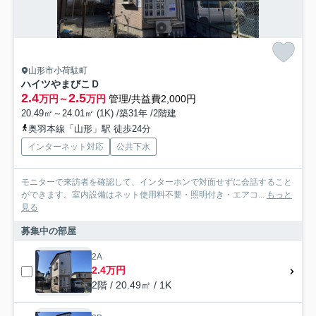
山形市小荷駄町
ハイツやまびこＤ
2.4
2.5
万円～
万円
管理/共益費2,000円
20.49㎡～24.01㎡ (1K) /築31年 /2階建
奥羽本線「山形」駅 徒歩24分
インターネット対応
公共下水
モニターで来訪者を確認して、インターホンで対面せずに会話すること
ができます。室内設備はネット使用料不要・照明付き・エアコ...
もっと
見る
募集中の部屋
2A
2.4万円
2階 / 20.49㎡ / 1K