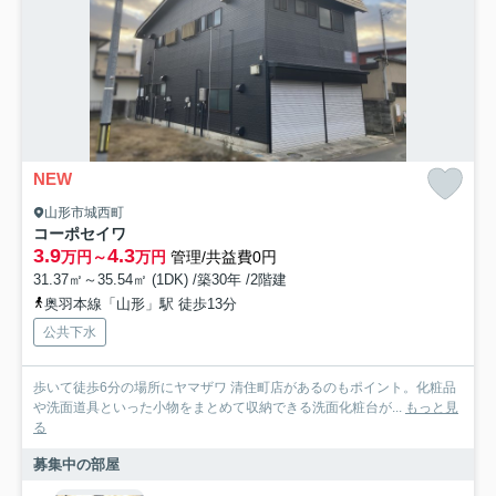
NEW
山形市城西町
コーポセイワ
3.9
4.3
万円～
万円
管理/共益費0円
31.37㎡～35.54㎡ (1DK) /築30年 /2階建
奥羽本線「山形」駅 徒歩13分
公共下水
歩いて徒歩6分の場所にヤマザワ 清住町店があるのもポイント。化粧品
や洗面道具といった小物をまとめて収納できる洗面化粧台が...
もっと見
る
募集中の部屋