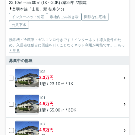
23.10㎡～55.00㎡ (1K～3DK) /築38年 /2階建
奥羽本線「山形」駅 徒歩34分
インターネット対応
敷地内ごみ置き場
閑静な住宅地
公共下水
洗濯機・冷蔵庫・ガスコンロ付きです！インターネット導入物件のた
め、入居者様独自に回線を引くことなくネット利用が可能です。...
もっ
と見る
募集中の部屋
105
2.3万円
1階 / 23.10㎡ / 1K
101
4.5万円
1階 / 55.00㎡ / 3DK
107
4.5万円