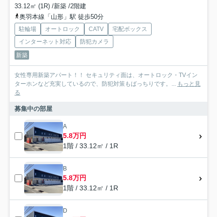
33.12㎡ (1R) /新築 /2階建
奥羽本線「山形」駅 徒歩50分
駐輪場
オートロック
CATV
宅配ボックス
インターネット対応
防犯カメラ
新築
女性専用新築アパート！！ セキュリティ面は、オートロック・TVイン
ターホンなど充実しているので、防犯対策もばっちりです。...
もっと見
る
募集中の部屋
A
5.8万円
1階 / 33.12㎡ / 1R
B
5.8万円
1階 / 33.12㎡ / 1R
D