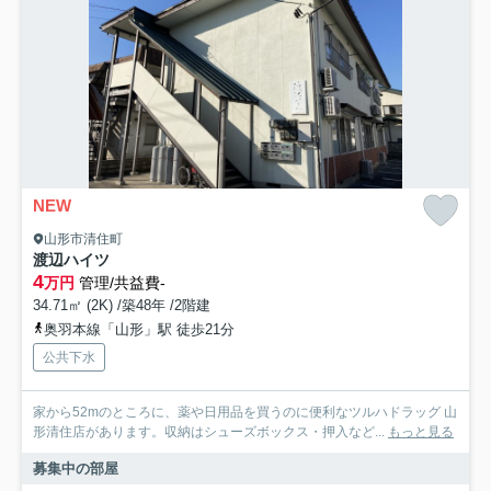
NEW
山形市清住町
渡辺ハイツ
4
万円
管理/共益費-
34.71㎡ (2K) /築48年 /2階建
奥羽本線「山形」駅 徒歩21分
公共下水
家から52mのところに、薬や日用品を買うのに便利なツルハドラッグ 山
形清住店があります。収納はシューズボックス・押入など...
もっと見る
募集中の部屋