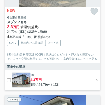
NEW
山形市三日町
メゾンフセキ
2.3
万円
管理/共益費-
24.79㎡ (1DK) /築33年 /2階建
奥羽本線「山形」駅 徒歩18分
CATV
敷地内ごみ置き場
公共下水
8月申込時賃料月額23,000円！収納はクロゼット・押入など豊富なの
で、広々と空間を利用することも可能です。室内設備はエ...
もっと見る
募集中の部屋
103
2.3万円
1階 / 24.79㎡ / 1DK
アパート