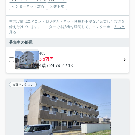
インターネット対応
公共下水
室内設備はエアコン・照明付き・ネット使用料不要など充実した設備を
備え付けています。モニターで来訪者を確認して、インターホ...
もっと
見る
募集中の部屋
403
3.5万円
4階 / 24.79㎡ / 1K
賃貸マンション