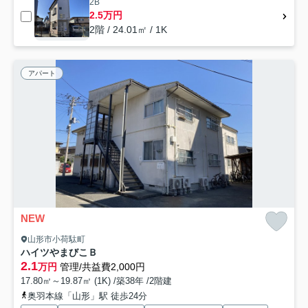
2B
2.5万円
2階 / 24.01㎡ / 1K
アパート
NEW
山形市小荷駄町
ハイツやまびこＢ
2.1
万円
管理/共益費2,000円
17.80㎡～19.87㎡ (1K) /築38年 /2階建
奥羽本線「山形」駅 徒歩24分