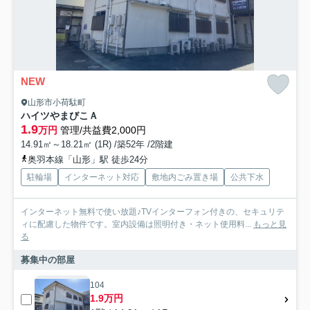
NEW
山形市小荷駄町
ハイツやまびこＡ
1.9
万円
管理/共益費2,000円
14.91㎡～18.21㎡ (1R) /築52年 /2階建
奥羽本線「山形」駅 徒歩24分
駐輪場
インターネット対応
敷地内ごみ置き場
公共下水
インターネット無料で使い放題♪TVインターフォン付きの、セキュリテ
ィに配慮した物件です。室内設備は照明付き・ネット使用料...
もっと見
る
募集中の部屋
104
1.9万円