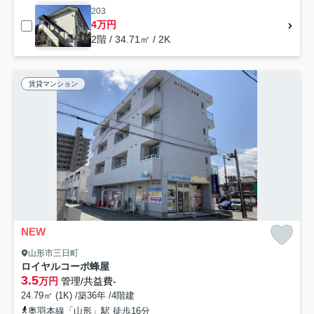
203
4万円
2階 / 34.71㎡ / 2K
賃貸マンション
NEW
山形市三日町
ロイヤルコーポ蜂屋
3.5
万円
管理/共益費-
24.79㎡ (1K) /築36年 /4階建
奥羽本線「山形」駅 徒歩16分